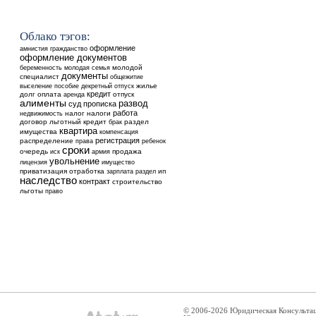
Облако тэгов:
оформление
амнистия
гражданство
оформление документов
молодой
беременность
молодая семья
документы
специалист
общежитие
выселение
жилье
пособие
декретный отпуск
кредит
долг
оплата
аренда
отпуск
алименты
развод
суд
прописка
работа
недвижимость
налог
налоги
договор
льготный кредит
раздел
брак
квартира
имущества
компенсация
регистрация
распределение
ребенок
права
сроки
очередь
продажа
иск
армия
увольнение
лицензия
имущество
приватизация
отработка
ип
зарплата
раздел
наследство
контракт
строительство
льготы
право
© 2006-2026 Юридическая Консульта