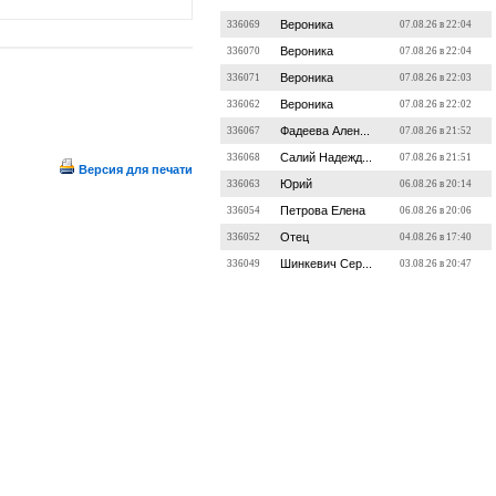
Вероника
336069
07.08.26 в 22:04
Вероника
336070
07.08.26 в 22:04
Вероника
336071
07.08.26 в 22:03
Вероника
336062
07.08.26 в 22:02
Фадеева Ален...
336067
07.08.26 в 21:52
Салий Надежд...
336068
07.08.26 в 21:51
Версия для печати
Юрий
336063
06.08.26 в 20:14
Петрова Елена
336054
06.08.26 в 20:06
Отец
336052
04.08.26 в 17:40
Шинкевич Сер...
336049
03.08.26 в 20:47