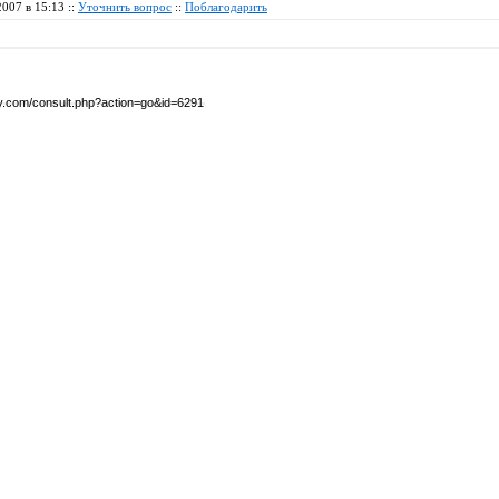
2007 в 15:13 ::
Уточнить вопрос
::
Поблагодарить
by.com/consult.php?action=go&id=6291