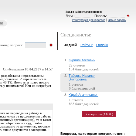
Вход в кабинет для юристов
:
Логин:
Пароль:
|
Регистрация для юристов
Забыл пароль
ик
Специалисты:
30 дней
|
Рейтинг
|
Онлайн
 номер вопроса:
1.
Кирилл Олегович
22 ответов
Опубликовано
05.04.2007
в 14:57
154 благодарностей
2.
Таборко Наталья
т разработаны и представлены
едоставлено. 2 апреля написала
Викторовна
т. 40 ТК. Имею ли я право подать
1 ответов
ь у нанимателя? Или их истребует
0 благодарностей
3.
Юрий Анатольевич
1 ответов
883 благодарностей
ика от перевода на работу в
Все юристы (1160 )
также отказ от продолжения работы
ванием) организации;), то в таком
аво обратиться в суд, чтобы
ладываете те документы, которые
 такие документы в заседании. ::
Вопросы, на которые поступил ответ: