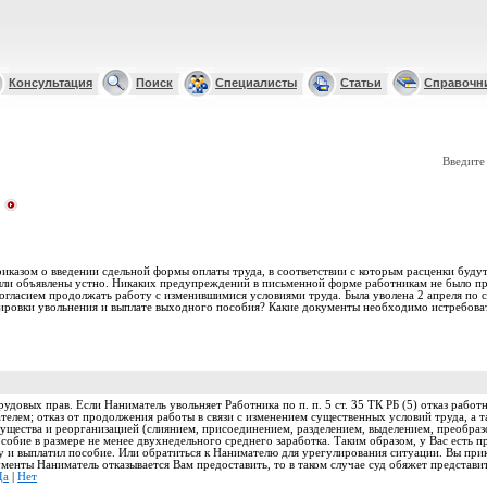
Консультация
Поиск
Специалисты
Статьи
Справочн
Введите
риказом о введении сдельной формы оплаты труда, в соответствии с которым расценки буду
были объявлены устно. Никаких предупреждений в письменной форме работникам не было пр
есогласием продолжать работу с изменившимися условиями труда. Была уволена 2 апреля по с
лировки увольнения и выплате выходного пособия? Какие документы необходимо истребоват
довых прав. Если Наниматель увольняет Работника по п. п. 5 ст. 35 ТК РБ (5) отказ работн
телем; отказ от продолжения работы в связи с изменением существенных условий труда, а 
мущества и реорганизацией (слиянием, присоединением, разделением, выделением, преобразо
собие в размере не менее двухнедельного среднего заработка. Таким образом, у Вас есть пр
 и выплатил пособие. Или обратиться к Нанимателю для урегулирования ситуации. Вы прик
менты Наниматель отказывается Вам предоставить, то в таком случае суд обяжет представить
Да
|
Нет