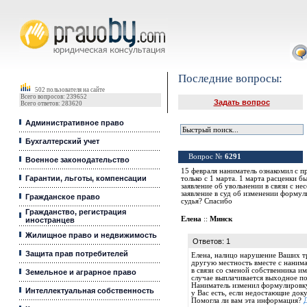
Юридические услуги, Закон, Консультация
Последние вопросы:
502 пользователя на сайте
Всего вопросов: 239652
Задать вопрос
Всего ответов: 283620
Административное право
Бухгалтерский учет
Вопрос №
6291
Военное законодательство
15 февраля наниматель ознакомил с п
Гарантии, льготы, компенсации
только с 1 марта. 1 марта расценки 
заявление об увольнении в связи с н
заявление в суд об изменении форму
Гражданское право
судья? Спасибо
Гражданство, регистрация
Елена
::
Минск
иностранцев
Жилищное право и недвижимость
Ответов: 1
Защита прав потребителей
Елена, налицо нарушение Ваших тру
другую местность вместе с нанима
в связи со сменой собственника и
Земельное и аграрное право
случае выплачивается выходное по
Наниматель изменил формулировку
Интеллектуальная собственность
у Вас есть, если недостающие доку
Помогла ли вам эта информация?