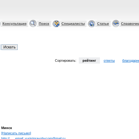
Консультация
Поиск
Специалисты
Статьи
Справочн
Сортировать:
рейтинг
ответы
благодарн
Минск
[Написать письмо]
http://___email: yuristpravobycom@mail.ru