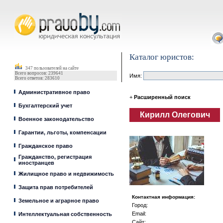
Юрист, адвокат
Каталог юристов:
347 пользователей на сайте
Всего вопросов: 239641
Имя:
Всего ответов: 283610
Административное право
+
Расширенный поиск
Бухгалтерский учет
Кирилл Олегович
Военное законодательство
Гарантии, льготы, компенсации
Гражданское право
Гражданство, регистрация
иностранцев
Жилищное право и недвижимость
Защита прав потребителей
Контактная информация:
Земельное и аграрное право
Город:
Email:
Интеллектуальная собственность
Сайт: