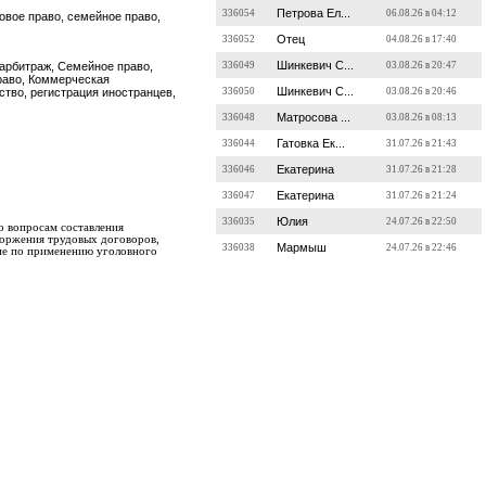
Петрова Ел...
336054
06.08.26 в 04:12
вое право, семейное право,
Отец
336052
04.08.26 в 17:40
Шинкевич С...
 арбитраж, Семейное право,
336049
03.08.26 в 20:47
раво, Коммерческая
Шинкевич С...
тво, регистрация иностранцев,
336050
03.08.26 в 20:46
Матросова ...
336048
03.08.26 в 08:13
Гатовка Ек...
336044
31.07.26 в 21:43
Екатерина
336046
31.07.26 в 21:28
Екатерина
336047
31.07.26 в 21:24
Юлия
336035
24.07.26 в 22:50
По вопросам составления
торжения трудовых договоров,
Мармыш
336038
24.07.26 в 22:46
ние по применению уголовного