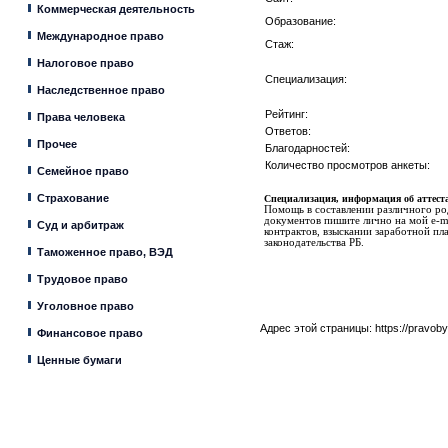
Коммерческая деятельность
Образование:
Международное право
Стаж:
Налоговое право
Специализация:
Наследственное право
Рейтинг:
Права человека
Ответов:
Прочее
Благодарностей:
Количество просмотров анкеты:
Семейное право
Страхование
Специализация, информация об аттеста
Помощь в составлении различного род
документов пишите лично на мой e-m
Суд и арбитраж
контрактов, взыскании заработной пл
законодательства РБ.
Таможенное право, ВЭД
Трудовое право
Уголовное право
Адрес этой страницы:
https://pravob
Финансовое право
Ценные бумаги