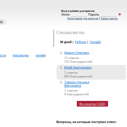
Вход в кабинет для юристов
:
Логин:
Пароль:
|
Регистрация для юристов
Забыл пароль
ик
Специалисты:
30 дней
|
Рейтинг
|
Онлайн
1.
Кирилл Олегович
ости
просмотры
онлайн
15 ответов
152 благодарностей
2.
Юрий Анатольевич
2 ответов
883 благодарностей
3.
Таборко Наталья
Викторовна
1 ответов
0 благодарностей
Все юристы (1160)
Вопросы, на которые поступил ответ: