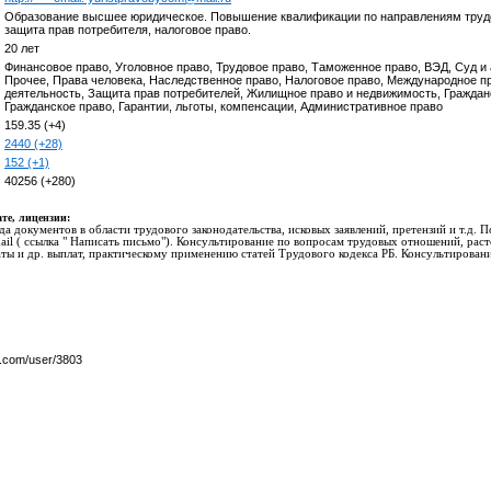
Образование высшее юридическое. Повышение квалификации по направлениям трудо
защита прав потребителя, налоговое право.
20 лет
Финансовое право, Уголовное право, Трудовое право, Таможенное право, ВЭД, Суд и
Прочее, Права человека, Наследственное право, Налоговое право, Международное п
деятельность, Защита прав потребителей, Жилищное право и недвижимость, Гражданс
Гражданское право, Гарантии, льготы, компенсации, Административное право
159.35 (+4)
2440 (+28)
152 (+1)
40256 (+280)
те, лицензии:
а документов в области трудового законодательства, исковых заявлений, претензий и т.д. 
ail ( ссылка " Написать письмо"). Консультирование по вопросам трудовых отношений, рас
аты и др. выплат, практическому применению статей Трудового кодекса РБ. Консультирова
y.com/user/3803