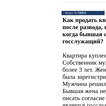
Вопрос №
336054
Как продать к
после развода,
когда бывшая 
госслужащий?
Квартира куплен
Собственник му
более 3 лет. Же
была зарегистри
Мужчина решил 
Бывшая жена не 
писать согласие
является госсл