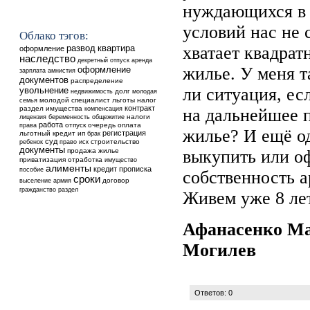
нуждающихся в
условий нас не 
Облако тэгов:
квартира
хватает квадрат
развод
оформление
наследство
аренда
декретный отпуск
жилье. У меня т
оформление
зарплата
амнистия
документов
распределение
ли ситуация, ес
увольнение
недвижимость
долг
молодая
молодой специалист
льготы
налог
семья
контракт
раздел имущества
компенсация
на дальнейшее 
общежитие
налоги
лицензия
беременность
работа
отпуск
очередь
оплата
права
жилье? И ещё о
регистрация
льготный кредит
ип
брак
суд
ребенок
строительство
право
иск
документы
продажа
жилье
выкупить или о
приватизация
отработка
имущество
алименты
кредит
прописка
пособие
собственность 
сроки
выселение
договор
армия
гражданство
раздел
Живем уже 8 лет
Афанасенко М
Могилев
Ответов: 0