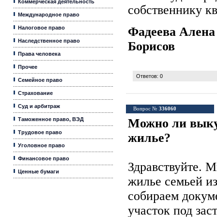
Коммерческая деятельность
собственнику к
Международное право
Налоговое право
Фадеева Алена
Наследственное право
Борисов
Права человека
Прочее
Ответов: 0
Семейное право
Страхование
Суд и арбитраж
Вопрос №
336060
Таможенное право, ВЭД
Можно ли выку
Трудовое право
жилье?
Уголовное право
Финансовое право
Здравствуйте. 
Ценные бумаги
жилье семьей из
собираем докуме
участок под зас