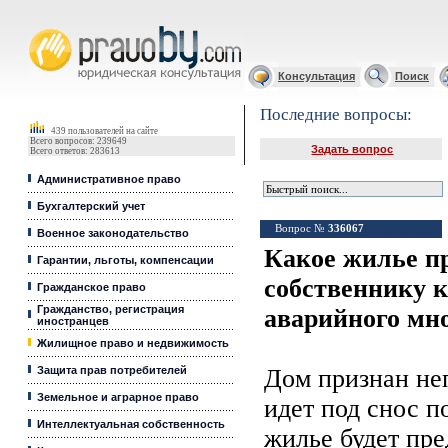
Юридические услуги, Закон, Консультация
Консультация
Поиск
Последние вопросы:
439 пользователей на сайте
Всего вопросов: 239649
Задать вопрос
Всего ответов: 283613
Административное право
Бухгалтерский учет
Вопрос №
336067
Военное законодательство
Какое жилье п
Гарантии, льготы, компенсации
собственнику 
Гражданское право
Гражданство, регистрация
аварийного мн
иностранцев
Жилищное право и недвижимость
Защита прав потребителей
Дом признан не
Земельное и аграрное право
идет под снос п
Интеллектуальная собственность
жилье будет пр