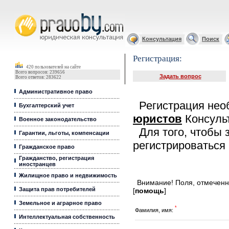
Юридические услуги, Закон, Консультация
Консультация
Поиск
Регистрация:
420 пользователей на сайте
Всего вопросов: 239656
Задать вопрос
Всего ответов: 283622
Административное право
Регистрация нео
Бухгалтерский учет
юристов
Консуль
Военное законодательство
Для того, чтобы 
Гарантии, льготы, компенсации
регистрироваться
Гражданское право
Гражданство, регистрация
иностранцев
Жилищное право и недвижимость
Внимание! Поля, отмечен
Защита прав потребителей
[
помощь
]
Земельное и аграрное право
*
Фамилия, имя:
Интеллектуальная собственность