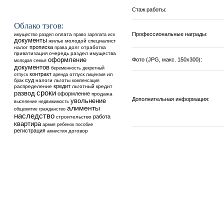
Стаж работы:
Облако тэгов:
Профессиональные награды:
оплата
имущество
раздел
право
зарплата
иск
документы
жилье
молодой специалист
прописка
налог
долг
отработка
права
приватизация
очередь
раздел имущества
оформление
Фото (JPG, макс. 150х300):
молодая семья
документов
беременность
декретный
контракт
аренда
отпуск
ип
отпуск
лицензия
суд
налоги
льготы
брак
компенсация
кредит
распределение
льготный кредит
сроки
развод
оформление
продажа
Дополнительная информация:
увольнение
выселение
недвижимость
алименты
общежитие
гражданство
наследство
работа
строительство
квартира
ребенок
армия
пособие
регистрация
договор
амнистия