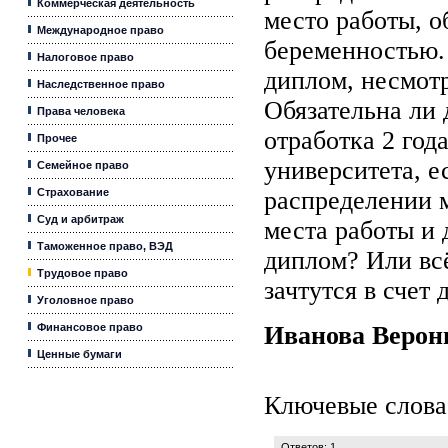
Коммерческая деятельность
место работы, о
Международное право
беременностью.
Налоговое право
диплом, несмотр
Наследственное право
Обязательна ли 
Права человека
отработка 2 год
Прочее
университета, е
Семейное право
Страхование
распределении м
Суд и арбитраж
места работы и 
Таможенное право, ВЭД
диплом? Или всё
Трудовое право
зачтутся в счет
Уголовное право
Финансовое право
Иванова Веро
Ценные бумаги
Ключевые слова
Ответов: 1