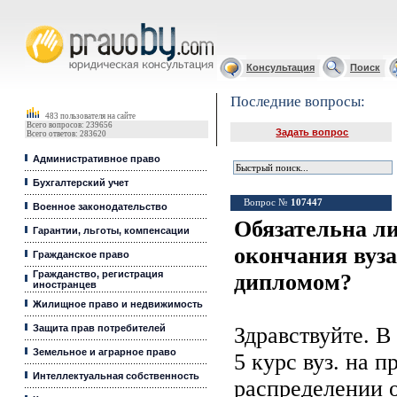
Юридические услуги, Закон, Консультация
Консультация
Поиск
Последние вопросы:
483 пользователя на сайте
Всего вопросов: 239656
Задать вопрос
Всего ответов: 283620
Административное право
Бухгалтерский учет
Вопрос №
107447
Военное законодательство
Обязательна ли
Гарантии, льготы, компенсации
окончания вуза
Гражданское право
Гражданство, регистрация
дипломом?
иностранцев
Жилищное право и недвижимость
Защита прав потребителей
Здравствуйте. В
Земельное и аграрное право
5 курс вуз. на 
Интеллектуальная собственность
распределении о