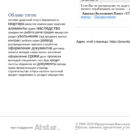
Если Вас не распределят, то даду
ничего отрабатывать не нужно. ::
Адвокат Колтунович Павел +37
Облако тэгов:
вопрос
::
Поблагодарить
пособие
декретный отпуск
беременность
квартира
амнистия
компенсация
лицензия
наследство
алименты
армия
работа
регистрация
гражданство
имущество
увольнение
суд
продажа
жилье
раздел
развод
контракт
ребенок
право
Адрес этой страницы:
https://pravo
распределение
отработка
зарплата
оформление документов
договор
оплата
налог
выселение
молодая семья
сроки
оформление
прописка
долг
кредит
молодой специалист
иск
брак
документы
льготы
общежитие
ип
аренда
приватизация
очередь
права
строительство
отпуск
налоги
льготный
кредит
недвижимость
раздел имущества
© 2006-2026 Юридическая Консульта
Юристы, адвокаты, юридические услу