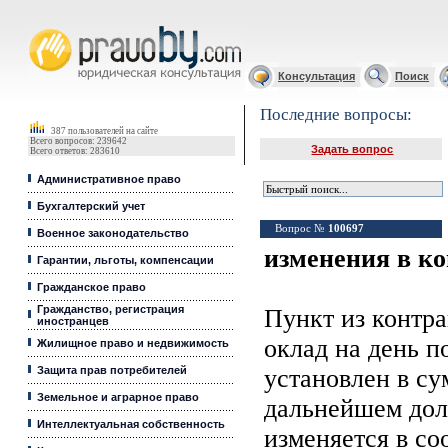
Юридические услуги, Закон, Консультация
Консультация
Поиск
Последние вопросы:
387 пользователей на сайте
Всего вопросов: 239642
Задать вопрос
Всего ответов: 283610
Административное право
Бухгалтерский учет
Вопрос №
100697
Военное законодательство
изменения в к
Гарантии, льготы, компенсации
Гражданское право
Гражданство, регистрация
Пункт из контр
иностранцев
оклад на день п
Жилищное право и недвижимость
Защита прав потребителей
установлен в су
Земельное и аграрное право
дальнейшем дол
Интеллектуальная собственность
изменяется в со