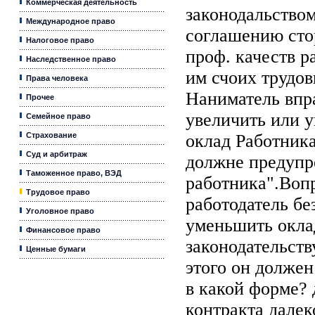
Коммерческая деятельность
законодальством
Международное право
соглашению сто
Налоговое право
проф. качеств р
Наследственное право
им счоих трудов
Права человека
Наниматель впр
Прочее
увеличить или 
Семейное право
Страхование
оклад Работника
Суд и арбитраж
должне предупр
Таможенное право, ВЭД
работника".Воп
Трудовое право
работодатель бе
Уголовное право
уменьшить оклад
Финансовое право
законодательств
Ценные бумаги
этого он должен
в какой форме? 
контракта далек