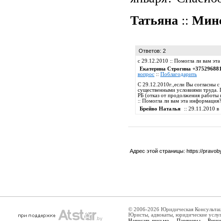
Татьяна
::
Мин
Ответов: 2
с 29.12.2010 :: Помогла ли вам э
Екатерина Строгина +37529688
вопрос
::
Поблагодарить
С 29.12.2010г.,если Вы согласны 
существенными условиями труда. П
РБ (отказ от продолжения работы 
:: Помогла ли вам эта информация
Брейво Наталья
:: 29.11.2010 в 
Адрес этой страницы:
https://pravo
© 2006-2026 Юридическая Консульта
Юристы, адвокаты, юридические услу
Написать письмо
Партнеры
Регла