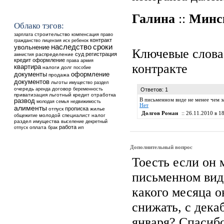
Галина
::
Минс
Облако тэгов:
строительство
зарплата
компенсация
право
контракт
ребенок
гражданство
лицензия
иск
наследство
сроки
увольнение
Ключевые слова
суд
регистрация
распределение
амнистия
кредит
оформление
права
армия
контракте
квартира
налоги
долг
пособие
оформление
документы
продажа
документов
льготы
имущество
раздел
очередь
аренда
договор
беременность
Ответов: 1
приватизация
льготный кредит
отработка
В письменном виде не менее чем з
развод
недвижимость
молодая семья
Нет
алименты
прописка
отпуск
жилье
Долгов Роман
:: 26.11.2010 в 18
общежитие
молодой специалист
налог
раздел имущества
выселение
декретный
работа
оплата
ип
отпуск
брак
Дополнительный вопрос
Тоесть если он 
письменном виде
какого месяца о
снижать, с дека
января? Спасибо