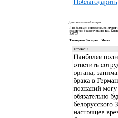
Поблагодарить
Дополнительный вопрос
Я из Беларуси и нахожусь по студенч
планируем бракосочетание там. Каки
ЗАГС?
Тананушко Виктория
::
Минск
Ответов: 1
Наиболее полн
ответить сотр
органа, заним
брака в Герман
познаний могу 
обязательно бу
белорусского З
настоящее вре