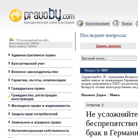
Юридические услуги, Закон, Консультация
Консультация
Поиск
Последние вопросы:
378 пользователей на сайте
Всего вопросов: 239644
Задать вопрос
Всего ответов: 283610
Административное право
Бухгалтерский учет
Вопрос №
5887
Военное законодательство
Здравствуйте. Я - гражданка Беларус
Гарантии, льготы, компенсации
выйти замуж за гражданина Германии
подать документы в ЗАГС на регистра
Беларусь только непосредственно на
Гражданское право
Гражданство, регистрация
Иванова Дарья
::
Минск
иностранцев
Ответов: 2
Жилищное право и недвижимость
Не усложняйте
Защита прав потребителей
беспрепятстве
Земельное и аграрное право
брак в Германи
Интеллектуальная собственность