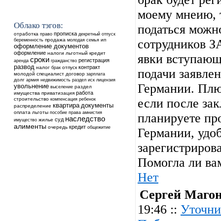
моему мнеию, 
Облако тэгов:
податься можн
прописка
отработка
право
декретный отпуск
продажа
ип
сотрудников З
беременность
молодая семья
оформление документов
оформление
налоги
льготный кредит
явки вступающ
сроки
регистрация
аренда
гражданство
развод
контракт
налог
отпуск
брак
подачи заявлен
молодой специалист
договор
зарплата
долг
недвижимость
армия
раздел
иск
лицензия
Германии. Плю
увольнение
выселение
раздел
работа
имущества
приватизация
строительство
ребенок
если после за
компенсация
квартира
документы
распределение
оплата
льготы
пособие
права
амнистия
планируете пр
наследство
суд
жилье
имущество
алименты
кредит
очередь
общежитие
Германии, удоб
зарегистрирова
Помогла ли ва
Нет
Сергей Маго
19:46 ::
Уточни