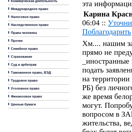
Коммерческая деятельность
эта информац
Международное право
Карина Крас
Налоговое право
06:04 ::
Уточни
Наследственное право
Поблагодарить
Права человека
Прочее
Хм.... нашим з
Семейное право
прямо не преду
Страхование
_иностранные 
Суд и арбитраж
подать заявлен
Таможенное право, ВЭД
на территории
Трудовое право
РБ) без личного
Уголовное право
же время бело
Финансовое право
могут. Попробу
Ценные бумаги
вопросом в ЗА
жительства, ве
брак будет рег