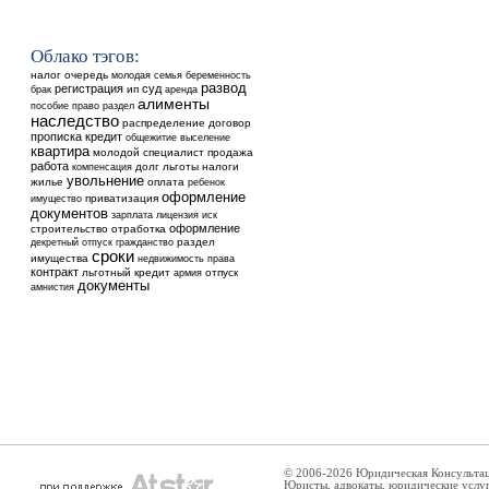
Облако тэгов:
налог
очередь
молодая семья
беременность
развод
регистрация
суд
ип
аренда
брак
алименты
пособие
право
раздел
наследство
распределение
договор
прописка
кредит
общежитие
выселение
квартира
молодой специалист
продажа
работа
долг
льготы
налоги
компенсация
увольнение
жилье
оплата
ребенок
оформление
приватизация
имущество
документов
зарплата
лицензия
иск
оформление
строительство
отработка
раздел
декретный отпуск
гражданство
сроки
имущества
недвижимость
права
контракт
льготный кредит
отпуск
армия
документы
амнистия
© 2006-2026 Юридическая Консульта
Юристы, адвокаты, юридические услу