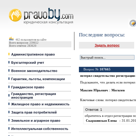
Юридические услуги, Закон, Консультация
Последние вопросы:
462 пользователя на сайте
Всего вопросов: 239652
Задать вопрос
Всего ответов: 283620
Административное право
Бухгалтерский учет
Вопрос №
107665
Военное законодательство
потерял свидетельство регистраци
Гарантии, льготы, компенсации
Подскажите, что делать если потерял 
Гражданское право
Максим Юрьевич
::
Могилев
Гражданство, регистрация
иностранцев
Ключевые слова:
потерял свидетельст
Жилищное право и недвижимость
Ответов: 1
Защита прав потребителей
обратитесь в отдел регистрации п
Земельное и аграрное право
Скаржинская Елена
:: 31.01.201
Интеллектуальная собственность