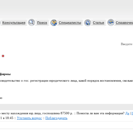
Консультация
Поиск
Специалисты
Статьи
Справочн
Введите
и фирмы
свидетельство о гос. регистрации юредического лица, какой порядок востановления, сколько
во
о месту нахождения юр.лица, госпошлина 87500 р. :: Помогла ли вам эта информация?
Да
|
1 в 18:45 ::
Уточнить вопрос
::
Поблагодарить