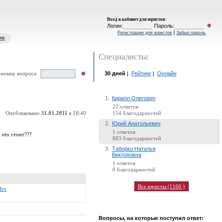
Вход в кабинет для юристов
:
Логин:
Пароль:
|
Регистрация для юристов
Забыл пароль
ик
Специалисты:
30 дней
|
Рейтинг
|
Онлайн
 номер вопроса:
1.
Кирилл Олегович
22 ответов
Опубликовано
31.01.2011
в 18:40
154 благодарностей
2.
Юрий Анатольевич
1 ответов
 это стоит???
883 благодарностей
3.
Таборко Наталья
Викторовна
1 ответов
0 благодарностей
Все юристы (1160 )
Нет
Вопросы, на которые поступил ответ: