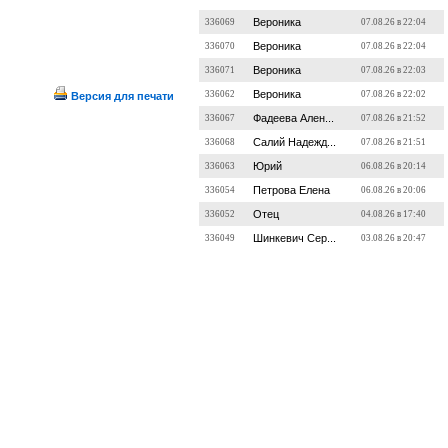
Вероника
336069
07.08.26 в 22:04
Вероника
336070
07.08.26 в 22:04
Вероника
336071
07.08.26 в 22:03
Вероника
336062
07.08.26 в 22:02
Версия для печати
Фадеева Ален...
336067
07.08.26 в 21:52
Салий Надежд...
336068
07.08.26 в 21:51
Юрий
336063
06.08.26 в 20:14
Петрова Елена
336054
06.08.26 в 20:06
Отец
336052
04.08.26 в 17:40
Шинкевич Сер...
336049
03.08.26 в 20:47