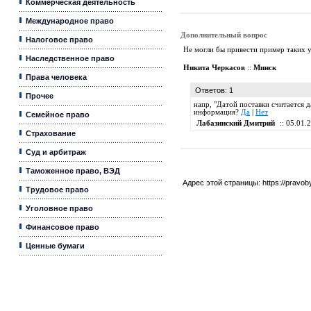
Коммерческая деятельность
Международное право
Дополнительный вопрос
Налоговое право
Не могли бы привести пример таких 
Наследственное право
Никита Черкасов
::
Минск
Права человека
Ответов: 1
Прочее
напр, "Датой поставки считается д
информация?
Да
|
Нет
Семейное право
Лабазинский Дмитрий
:: 05.01.
Страхование
Суд и арбитраж
Таможенное право, ВЭД
Адрес этой страницы:
https://pravo
Трудовое право
Уголовное право
Финансовое право
Ценные бумаги