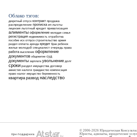
Облако тэгов:
контракт
продажа
декретный отпуск
прописка
распределение
ип
льготы
льготный кредит
приватизация
лицензия
алименты
оформление
молодая семья
регистрация
недвижимость
отработка
отпуск
строительство
пособие
иск
армия
кредит
оплата
аренда
ребенок
раздел
брак
жилье
молодой специалист
очередь
права
оформление
работа
выселение
документов
суд
общежитие
увольнение
документы
долг
зарплата
сроки
раздел имущества
договор
налоги
амнистия
гражданство
компенсация
налог
право
имущество
беременность
наследство
квартира
развод
© 2006-2026 Юридическая Консульта
Юристы, адвокаты, юридические услу