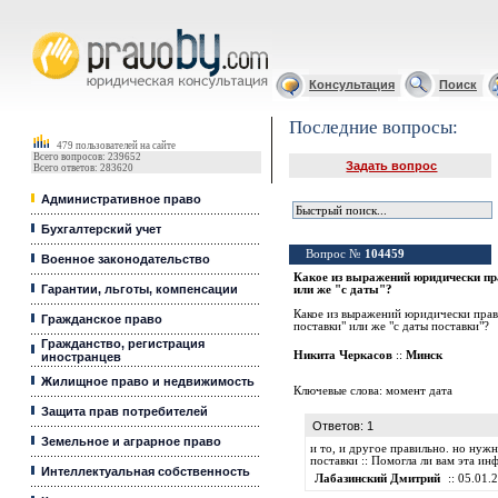
Юридические услуги, Закон, Консультация
Консультация
Поиск
Последние вопросы:
479 пользователей на сайте
Всего вопросов: 239652
Задать вопрос
Всего ответов: 283620
Административное право
Бухгалтерский учет
Вопрос №
104459
Военное законодательство
Какое из выражений юридически пр
Гарантии, льготы, компенсации
или же "с даты"?
Какое из выражений юридически прави
Гражданское право
поставки" или же "с даты поставки"?
Гражданство, регистрация
Никита Черкасов
::
Минск
иностранцев
Жилищное право и недвижимость
Ключевые слова:
момент дата
Защита прав потребителей
Ответов: 1
Земельное и аграрное право
и то, и другое правильно. но нуж
поставки :: Помогла ли вам эта и
Интеллектуальная собственность
Лабазинский Дмитрий
:: 05.01.