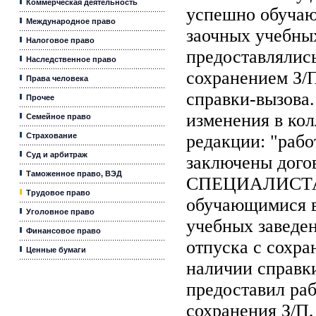
Коммерческая деятельность
успешно обучаю
Международное право
заочных учебных
Налоговое право
предоставлялись
Наследственное право
сохранением З/
Права человека
справки-вызова
Прочее
изменения в кол
Семейное право
Страхование
редакции: "рабо
Суд и арбитраж
заключены догов
Таможенное право, ВЭД
СПЕЦИАЛИСТА
Трудовое право
обучающимися в
Уголовное право
учебных заведен
Финансовое право
отпуска с сохра
Ценные бумаги
наличии справк
предоставил раб
сохранения З/П,