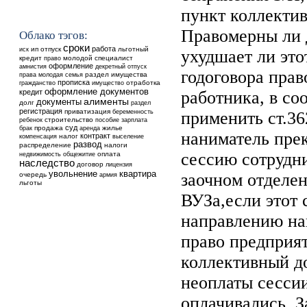
пункт коллектив
Правомерны ли 
Облако тэгов:
сроки
работа
ип
отпуск
льготный
иск
ухудшает ли это
кредит
молодой специалист
право
оформление
амнистия
декретный отпуск
годоговора пра
раздел имущества
права
молодая семья
прописка
отработка
гражданство
имущество
оформление документов
кредит
работника, в со
алименты
документы
долг
раздел
регистрация
приватизация
беременность
применить ст.3
ребенок
строительство
пособие
зарплата
суд
продажа
аренда
жилье
брак
наниматель прек
контракт
налог
выселение
компенсация
развод
распределение
налоги
сессию сотрудн
недвижимость
общежитие
оплата
наследство
договор
лицензия
увольнение
квартира
заочном отделен
очередь
армия
льготы
ВУЗа,если этот 
направлению на
право предприя
коллективный до
неоплаты сесси
оплачивались. З