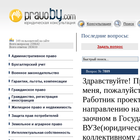
Юридические услуги, Закон, Консультация
Консультация
Поиск
Последние вопросы:
349 пользователей на сайте
Всего вопросов: 239642
Задать вопрос
Всего ответов: 283610
Административное право
Бухгалтерский учет
Вопрос №
7809
Военное законодательство
Здравствуйте! 
Гарантии, льготы, компенсации
меня, пожалуйст
Гражданское право
Гражданство, регистрация
Работник проек
иностранцев
направлению на
Жилищное право и недвижимость
Защита прав потребителей
заочном в Госу
Земельное и аграрное право
ВУЗе(юридическ
Интеллектуальная собственность
коллективному 