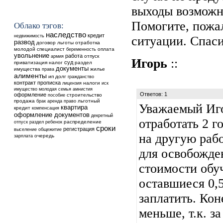
выходы возможн
Помогите, пожал
Облако тэгов:
наследство
кредит
недвижимость
ситуации. Спаси
развод
договор
льготы
отработка
молодой специалист
оплата
беременность
увольнение
работа
отпуск
армия
Игорь
::
суд
приватизация
налог
раздел
документы
имущества
жилье
права
алименты
ип
долг
гражданство
контракт
прописка
налоги
лицензия
иск
имущество
молодая семья
амнистия
Ответов: 1
оформление
строительство
пособие
продажа
аренда
льготный
брак
право
Уважаемый Иго
квартира
кредит
компенсация
оформление документов
декретный
отработать 2 г
ребенок
распределение
отпуск
раздел
сроки
регистрация
выселение
общежитие
на другую рабо
очередь
зарплата
для освобожде
стоимости обуч
оставшиеся 0,
заплатить. Кон
меньше, т.к. з