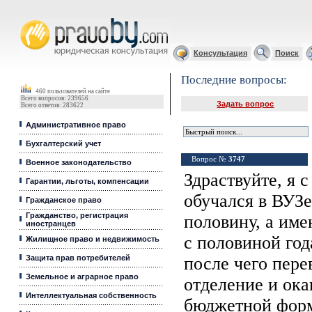
Юридические услуги, Закон, Консультация
Консультация
Поиск
Последние вопросы:
460 пользователей на сайте
Всего вопросов: 239656
Задать вопрос
Всего ответов: 283622
Административное право
Бухгалтерский учет
Вопрос №
3747
Военное законодательство
Здраствуйте, я с
Гарантии, льготы, компенсации
обучался в ВУЗе
Гражданское право
Гражданство, регистрация
половину, а име
иностранцев
с половиной год
Жилищное право и недвижимость
Защита прав потребителей
после чего пере
Земельное и аграрное право
отделение и ок
Интеллектуальная собственность
бюджетной форм