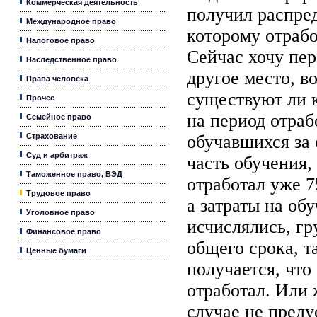
Коммерческая деятельность
получил распред
Международное право
которому отрабо
Налоговое право
Сейчас хочу пер
Наследственное право
другое место, в
Права человека
существуют ли 
Прочее
на период отраб
Семейное право
Страхование
обучавшихся за 
Суд и арбитраж
часть обучения,
Таможенное право, ВЭД
отработал уже 
Трудовое право
а затраты на об
Уголовное право
исчислялись, гр
Финансовое право
общего срока, т
Ценные бумаги
получается, что
отработал. Или 
случае не пред