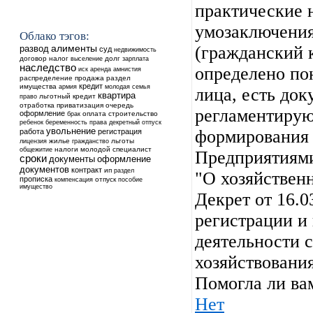
практические 
умозаключения
Облако тэгов:
(гражданский к
алименты
развод
суд
недвижимость
договор
налог
выселение
долг
зарплата
наследство
определено по
аренда
иск
амнистия
распределение
продажа
раздел
кредит
имущества
армия
молодая семья
лица, есть док
квартира
льготный кредит
право
отработка
приватизация
очередь
регламентиру
оформление
оплата
строительство
брак
ребенок
беременность
права
декретный отпуск
увольнение
формирования 
работа
регистрация
жилье
льготы
лицензия
гражданство
общежитие
налоги
молодой специалист
Предприятиями
сроки
оформление
документы
документов
контракт
ип
раздел
"О хозяйствен
прописка
отпуск
компенсация
пособие
имущество
Декрет от 16.0
регистрации и
деятельности 
хозяйствования
Помогла ли ва
Нет