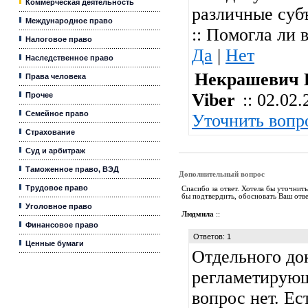
Коммерческая деятельность
различные суб
Международное право
:: Помогла ли 
Налоговое право
Да
|
Нет
Наследственное право
Некрашевич Н
Права человека
Viber
:: 02.02.
Прочее
Семейное право
Уточнить вопр
Страхование
Суд и арбитраж
Таможенное право, ВЭД
Дополнительный вопрос
Трудовое право
Спасибо за ответ. Хотела бы уточнит
бы подтвердить, обосновать Ваш отв
Уголовное право
Людмила
::
Финансовое право
Ответов: 1
Ценные бумаги
Отдельного до
регламетирующ
вопрос нет. Ес