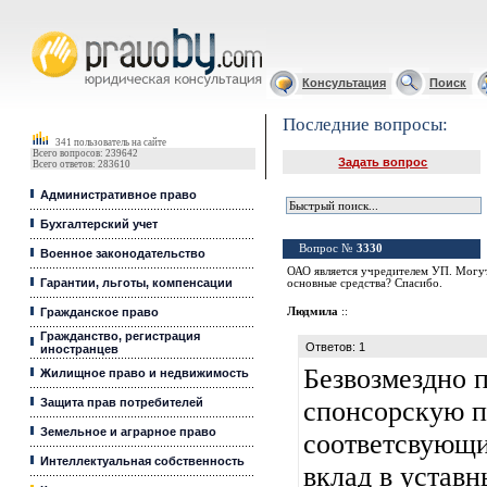
Юридические услуги, Закон, Консультация
Консультация
Поиск
Последние вопросы:
341 пользователь на сайте
Всего вопросов: 239642
Задать вопрос
Всего ответов: 283610
Административное право
Бухгалтерский учет
Вопрос №
3330
Военное законодательство
ОАО является учредителем УП. Могут
Гарантии, льготы, компенсации
основные средства? Спасибо.
Гражданское право
Людмила
::
Гражданство, регистрация
Ответов: 1
иностранцев
Безвозмездно 
Жилищное право и недвижимость
Защита прав потребителей
спонсорскую п
Земельное и аграрное право
соответсвующи
Интеллектуальная собственность
вклад в устав