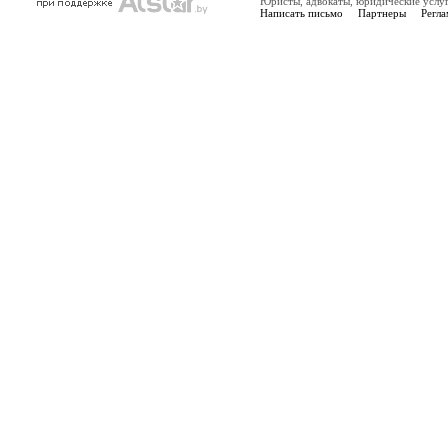
Юристы, адвокаты, юридические услу
Написать письмо
Партнеры
Регла