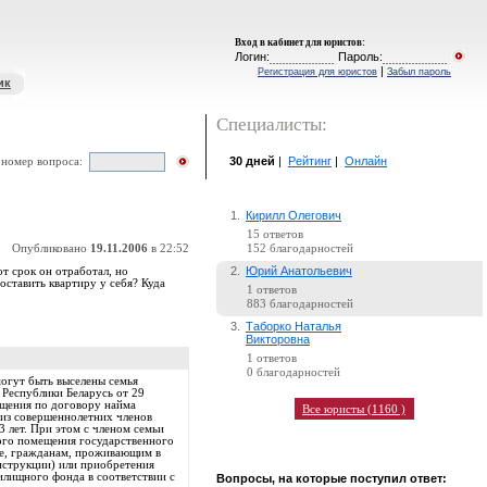
Вход в кабинет для юристов
:
Логин:
Пароль:
|
Регистрация для юристов
Забыл пароль
ик
Специалисты:
30 дней
|
Рейтинг
|
Онлайн
 номер вопроса:
1.
Кирилл Олегович
15 ответов
Опубликовано
19.11.2006
в 22:52
152 благодарностей
2.
Юрий Анатольевич
от срок он отработал, но
оставить квартиру у себя? Куда
1 ответов
883 благодарностей
3.
Таборко Наталья
Викторовна
1 ответов
0 благодарностей
могут быть выселены семья
 Республики Беларусь от 29
щения по договору найма
Все юристы (1160 )
 из совершеннолетних членов
 лет. При этом с членом семьи
ого помещения государственного
кте, гражданам, проживающим в
нструкции) или приобретения
илищного фонда в соответствии с
Вопросы, на которые поступил ответ: