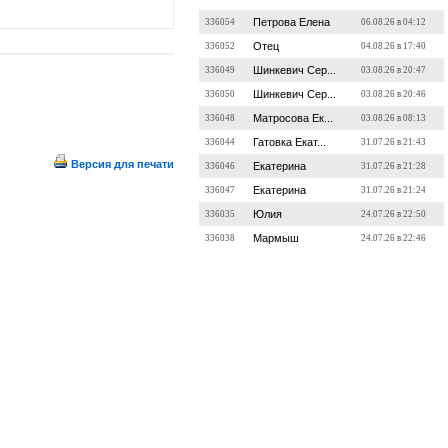
Петрова Елена
336054
06.08.26 в 04:12
Отец
336052
04.08.26 в 17:40
Шинкевич Сер...
336049
03.08.26 в 20:47
Шинкевич Сер...
336050
03.08.26 в 20:46
Матросова Ек...
336048
03.08.26 в 08:13
Гатовка Екат...
336044
31.07.26 в 21:43
Версия для печати
Екатерина
336046
31.07.26 в 21:28
Екатерина
336047
31.07.26 в 21:24
Юлия
336035
24.07.26 в 22:50
Мармыш
336038
24.07.26 в 22:46