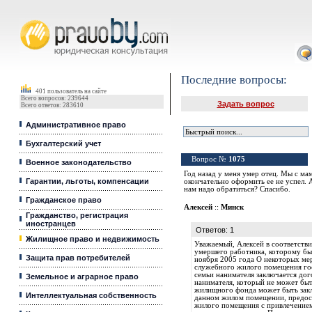
Юридические услуги, Закон, Консультация
Последние вопросы:
401 пользователь на сайте
Всего вопросов: 239644
Задать вопрос
Всего ответов: 283610
Административное право
Бухгалтерский учет
Вопрос №
1075
Военное законодательство
Год назад у меня умер отец. Мы с мам
Гарантии, льготы, компенсации
окончательно оформить ее не успел. 
нам надо обратиться? Спасибо.
Гражданское право
Алексей
::
Минск
Гражданство, регистрация
иностранцев
Ответов: 1
Жилищное право и недвижимость
Уважаемый, Алексей в соответстви
умершего работника, которому был
Защита прав потребителей
ноября 2005 года О некоторых м
служебного жилого помещения гос
семьи нанимателя заключается до
Земельное и аграрное право
нанимателя, который не может бы
жилищного фонда может быть заклю
Интеллектуальная собственность
данном жилом помещении, предост
жилого помещения с привлечением