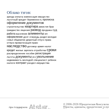
Облако тэгов:
аренда
оплата
компенсация
имущество
прописка
льготный кредит
беременность
оформление документов
квартира
строительство
амнистия
брак
развод
суд
продажа
гражданство
лицензия
алименты
работа
выселение
ип
оформление
долг
очередь
раздел
молодая
общежитие
семья
декретный отпуск
права
отпуск
приватизация
право
наследство
договор
налог
армия
сроки
кредит
жилье
отработка
зарплата
регистрация
распределение
пособие
увольнение
документы
льготы
иск
недвижимость
молодой специалист
ребенок
контракт
налоги
раздел имущества
© 2006-2026 Юридическая Консульта
Юристы, адвокаты, юридические услу