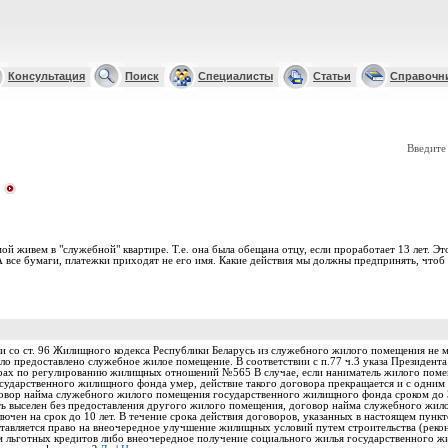
Консультация
Поиск
Специалисты
Статьи
Справочн
Введите
ой живем в "служебной" квартире. Т.е. она была обещана отцу, если проработает 13 лет. Эт
А все бумаги, платежки приходят не его имя. Какие действия мы должны предпринять, чтоб 
и со ст. 96 Жилищного кодекса Республики Беларусь из служебного жилого помещения не 
о предоставлено служебное жилое помещение. В соответствии с п.77 ч.3 указа Президента
ерах по регулированию жилищных отношений №565 В случае, если наниматель жилого поме
ударственного жилищного фонда умер, действие такого договора прекращается и с одним
говор найма служебного жилого помещения государственного жилищного фонда сроком до 3
ть выселен без предоставления другого жилого помещения, договор найма служебного жил
чен на срок до 10 лет. В течение срока действия договоров, указанных в настоящем пун
авляется право на внеочередное улучшение жилищных условий путем строительства (реко
 льготных кредитов либо внеочередное получение социального жилья государственного ж