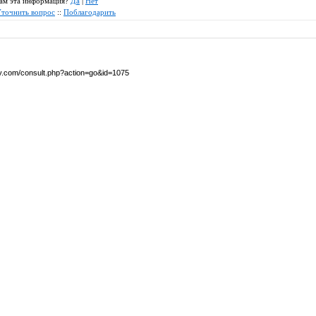
 вам эта информация?
Да
|
Нет
точнить вопрос
::
Поблагодарить
by.com/consult.php?action=go&id=1075