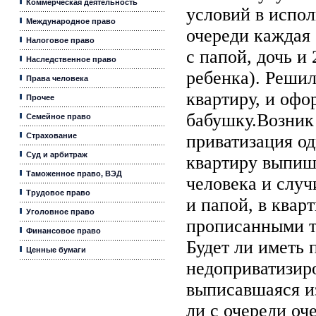
Коммерческая деятельность
условий в испол
Международное право
очереди каждая 
Налоговое право
с папой, дочь и 
Наследственное право
ребенка). Решил
Права человека
квартиру, и офо
Прочее
бабушку.Возник
Семейное право
Страхование
приватизация од
Суд и арбитраж
квартиру выпиш
Таможенное право, ВЭД
человека и случ
Трудовое право
и папой, в квар
Уголовное право
прописанными т
Финансовое право
Будет ли иметь 
Ценные бумаги
недоприватизир
выписавшаяся и
ли с очереди оч