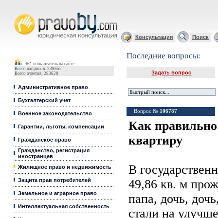
Юридические услуги, Закон, Консультация
Консультация
Поиск
Последние вопросы:
461 пользователь на сайте
Всего вопросов: 239652
Задать вопрос
Всего ответов: 283620
Административное право
Бухгалтерский учет
Вопрос №
106787
Военное законодательство
Как правильно
Гарантии, льготы, компенсации
квартиру
Гражданское право
Гражданство, регистрация
иностранцев
В государственн
Жилищное право и недвижимость
Защита прав потребителей
49,86 кв. м про
Земельное и аграрное право
папа, дочь, дочь
Интеллектуальная собственность
стали на улуч