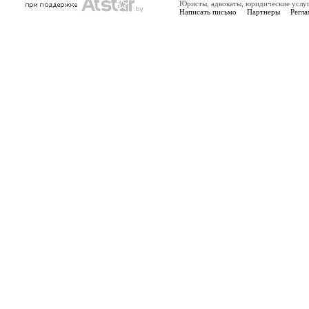
Юристы, адвокаты, юридические услу
Написать письмо
Партнеры
Регла