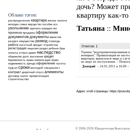
дочь? Может пр
квартиру как-то
Облако тэгов:
квартира
распределение
жилье
налоги
молодая семья
имущество
пособие
иск
Татьяна
::
Мин
увольнение
зарплата
гражданство
оформление
прописка
продажа
документов
документы
амнистия
развод
раздел имущества
очередь
работа
льготный кредит
отработка
Ответов: 1
регистрация
ребенок
лицензия
раздел
брак
наследство
Термин "недоприватизированная к
оплата
отпуск
армия
женщина". Приватизация не настол
кредит
общежитие
долг
выселение
квартиры, выписаться люди и случ
беременность
права
компенсация
право
по мере их поступления. :: Помог
оформление
недвижимость
аренда
льготы
Дмитрий
:: 24.01.2011 в 16:09 ::
сроки
суд
ип
молодой специалист
алименты
контракт
декретный отпуск
договор
налог
приватизация
строительство
Адрес этой страницы:
https://pravo
© 2006-2026 Юридическая Консульта