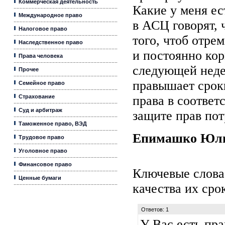
Коммерческая деятельность
Какие у меня ес
Международное право
в АСЦ говорят, 
Налоговое право
того, чтоб отре
Наследственное право
и постоянно кор
Права человека
следующей неде
Прочее
правышает сроки
Семейное право
Страхование
права в соответ
Суд и арбитраж
защите прав пот
Таможенное право, ВЭД
Епимашко Юл
Трудовое право
Уголовное право
Финансовое право
Ключевые слова
Ценные бумаги
качества их сро
Ответов: 1
У Вас есть прав