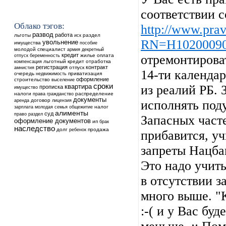
соответствии с
Облако тэгов:
http://www.prav
развод
работа
льготы
раздел
иск
RN=H1020009
увольнение
имущества
пособие
молодой специалист
армия
декретный
кредит
жилье
оплата
отремонтироват
отпуск
беременность
льготный кредит
отработка
компенсация
регистрация
контракт
отпуск
амнистия
14-ти календа
очередь
недвижимость
приватизация
оформление
строительство
выселение
сроки
квартира
из реалий РБ. 
прописка
имущество
налоги
распределение
права
гражданство
документы
аренда
договор
лицензия
исполнять под
общежитие
налог
зарплата
молодая семья
алименты
суд
право
раздел
Запасных часте
оформление документов
ип
брак
наследство
долг
ребенок
продажа
прибавится, у
запреты Нацба
Это надо учит
в отсутствии з
много выше. "
:-( и у Вас бу