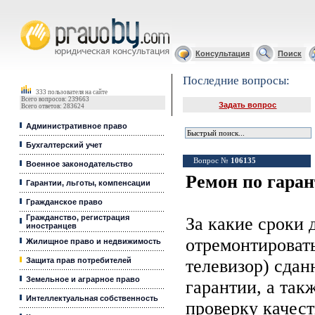
Юридические услуги, Закон, Консультация
Консультация
Поиск
Последние вопросы:
333 пользователя на сайте
Всего вопросов: 239663
Задать вопрос
Всего ответов: 283624
Административное право
Бухгалтерский учет
Вопрос №
106135
Военное законодательство
Ремон по гара
Гарантии, льготы, компенсации
Гражданское право
Гражданство, регистрация
За какие сроки
иностранцев
отремонтировать
Жилищное право и недвижимость
Защита прав потребителей
телевизор) сдан
Земельное и аграрное право
гарантии, а так
Интеллектуальная собственность
проверку качест