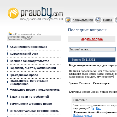
Юридические услуги, Закон, Консультация
Консультация
Поиск
Последние вопросы:
409 пользователей на сайте
Всего вопросов: 239647
Задать вопрос
Всего ответов: 283613
Административное право
Бухгалтерский учет
Вопрос №
213302
Военное законодательство
Когда ожидать повестку, для опред
Гарантии, льготы, компенсации
На мужа подали в суд, для установле
слушание было месяц назад, сказали ж
Гражданское право
какое время, ожидать эту повестку?
Гражданство, регистрация
Зуевич Татьяна
::
Светлогорск
иностранцев
Жилищное право и недвижимость
Ключевые слова:
Сроки
,
установление
Защита прав потребителей
Ответов: 1
Земельное и аграрное право
Зависит от загруженности эксперт
информация?
Да
|
Нет
Интеллектуальная собственность
Рашкевич Алексей www.jurconsu
Поблагодарить