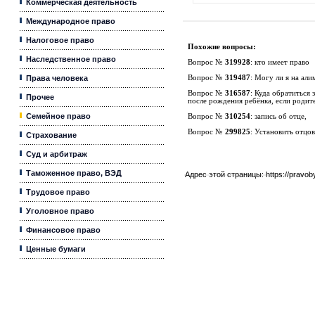
Коммерческая деятельность
Международное право
Налоговое право
Похожие вопросы:
Наследственное право
Вопрос №
319928
:
кто имеет право
Права человека
Вопрос №
319487
:
Могу ли я на али
Вопрос №
316587
:
Куда обратиться з
Прочее
после рождения ребёнка, если родите
Семейное право
Вопрос №
310254
:
запись об отце,
Вопрос №
299825
:
Установить отцов
Страхование
Суд и арбитраж
Таможенное право, ВЭД
Адрес этой страницы:
https://pravo
Трудовое право
Уголовное право
Финансовое право
Ценные бумаги