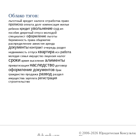
Облако тэгов:
льготный кредит
налоги
отработка
право
прописка
оплата
долг
жилье
компенсация
увольнение
кредит
суд
ребенок
ип
молодой
пособие
декретный отпуск
оформление
специалист
льготы
общежитие
беременность
права
распределение
аренда
амнистия
документы
контракт
очередь
раздел
квартира
работа
недвижимость
отпуск
иск
налог
молодая семья
имущество
лицензия
сроки
алименты
выселение
армия
наследство
приватизация
договор
оформление документов
брак
развод
продажа
раздел
гражданство
регистрация
имущества
зарплата
строительство
© 2006-2026 Юридическая Консульта