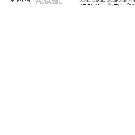
Юристы, адвокаты, юридические услу
Написать письмо
Партнеры
Регла