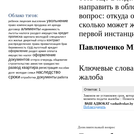
направить в облс
вопрос: откуда 
Облако тэгов:
увольнение
ребенок
выселение
лицензия
сколько может ж
продажа
ип
аренда
право
компенсация
алименты
договор
недвижимость
первой инстанц
кредит
льготы
налоги
раздел имущества
прописка
молодой специалист
зарплата
контракт
жилье
иск
декретный отпуск
распределение
приватизация
права
брак
Павлюченко 
суд
льготный кредит
беременность
оформление
оплата
раздел
армия
оформление
налог
имущество
документов
отпуск
очередь
общежитие
строительство
амнистия
гражданство
Ключевые слова
квартира
развод
регистрация
пособие
наследство
долг
молодая семья
жалоба
сроки
документы
работа
отработка
Ответов: 1
Законом не установлен срок, кото
момента подачи жалобы :: Помогл
ВАШ АДВОКАТ vashadvokat.by
Поблагодарить
Дополнительный вопрос