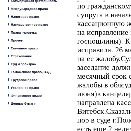
Коммерческая деятельность
по гражданском
Международное право
супруга в начал
Налоговое право
кассационную ж
Наследственное право
на исправление 
Права человека
госпошлины). К 
Прочее
исправила. 26 м
Семейное право
Страхование
на ее жалобу.Су
Суд и арбитраж
заседание должн
Таможенное право, ВЭД
месячный срок 
Трудовое право
жалобы в облсуд
Уголовное право
июня)в канцеля
Финансовое право
направлена кас
Ценные бумаги
Витебск.Сказали
пор в суде г.По
есть еще 2 неде