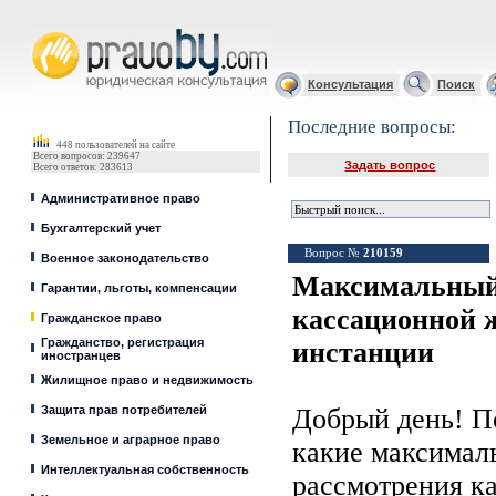
Юридические услуги, Закон, Консультация
Консультация
Поиск
Последние вопросы:
448 пользователей на сайте
Всего вопросов: 239647
Задать вопрос
Всего ответов: 283613
Административное право
Бухгалтерский учет
Вопрос №
210159
Военное законодательство
Максимальный
Гарантии, льготы, компенсации
кассационной ж
Гражданское право
Гражданство, регистрация
инстанции
иностранцев
Жилищное право и недвижимость
Защита прав потребителей
Добрый день! П
Земельное и аграрное право
какие максимал
Интеллектуальная собственность
рассмотрения к