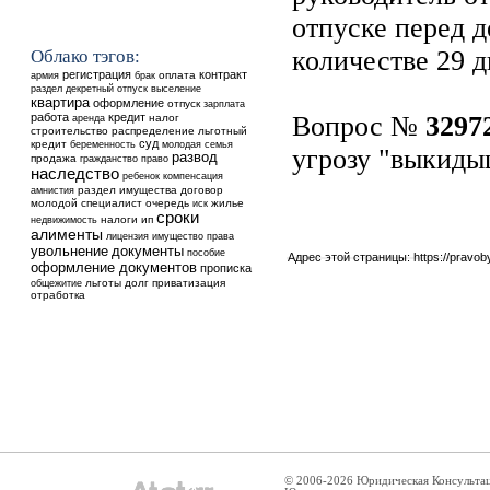
отпуске перед 
количестве 29 д
Облако тэгов:
регистрация
контракт
оплата
армия
брак
выселение
раздел
декретный отпуск
квартира
оформление
отпуск
зарплата
работа
кредит
Вопрос №
3297
аренда
налог
строительство
распределение
льготный
суд
кредит
беременность
молодая семья
угрозу "выкиды
развод
продажа
гражданство
право
наследство
ребенок
компенсация
раздел имущества
договор
амнистия
молодой специалист
очередь
жилье
иск
сроки
недвижимость
налоги
ип
алименты
лицензия
имущество
права
увольнение
документы
пособие
Адрес этой страницы:
https://pravo
оформление документов
прописка
общежитие
льготы
долг
приватизация
отработка
© 2006-2026 Юридическая Консульта