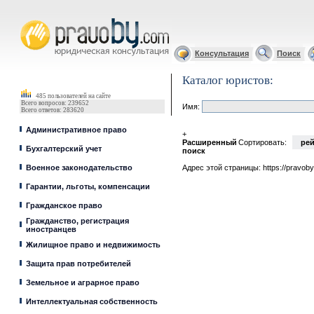
Юрист, адвокат
Консультация
Поиск
Каталог юристов:
485 пользователей на сайте
Всего вопросов: 239652
Имя:
Всего ответов: 283620
Административное право
+
Расширенный
Сортировать:
рей
Бухгалтерский учет
поиск
Военное законодательство
Адрес этой страницы:
https://pravob
Гарантии, льготы, компенсации
Гражданское право
Гражданство, регистрация
иностранцев
Жилищное право и недвижимость
Защита прав потребителей
Земельное и аграрное право
Интеллектуальная собственность