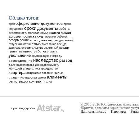
Облако тэгов:
оформление документов
брак
право
сроки
документы
работа
имущество
кредит
налоги
беременность
молодая семья
прописка
суд
договор
ребенок
лицензия
оформление
ип
продажа
льготы
декретный
отпуск
выселение
аренда
отпуск
амнистия
строительство
льготный кредит
зарплата
приватизация
отработка
оплата
увольнение
очередь
компенсация
наследство
развод
распределение
долг
недвижимость
раздел
права
иск
молодой специалист
гражданство
квартира
общежитие
жилье
пособие
алименты
раздел имущества
армия
регистрация
контракт
налог
© 2006-2026 Юридическая Консульта
Юристы, адвокаты, юридические услу
Написать письмо
Партнеры
Регла