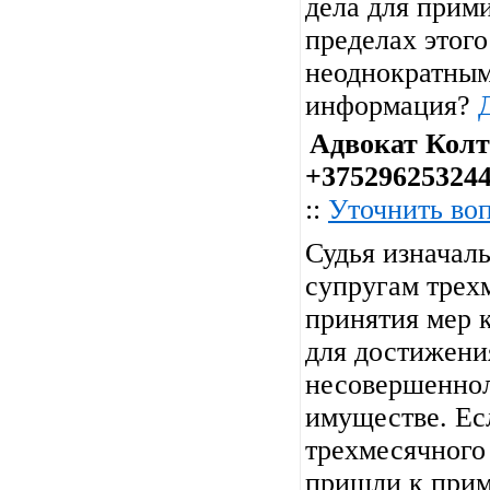
дела для прим
пределах этого
неоднократным.
информация?
Адвокат Колт
+37529625324
::
Уточнить во
Судья изначал
супругам трех
принятия мер 
для достижени
несовершеннол
имуществе. Ес
трехмесячного
пришли к прим