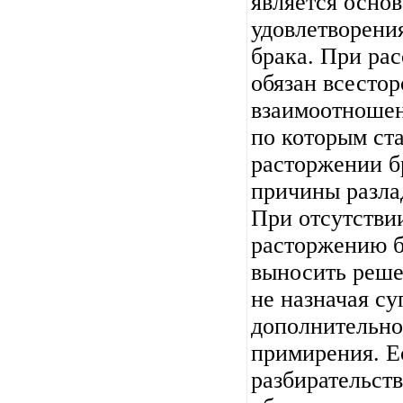
является осно
удовлетворени
брака. При ра
обязан всесто
взаимоотношен
по которым ста
расторжении б
причины разла
При отсутстви
расторжению б
выносить решен
не назначая с
дополнительно
примирения. Ес
разбирательст