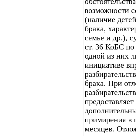
обстоятельств
возможности с
(наличие дете
брака, характ
семье и др.), с
ст. 36 КоБС по
одной из них л
инициативе вп
разбирательст
брака. При от
разбирательств
предоставляет
дополнительны
примирения в 
месяцев. Отло