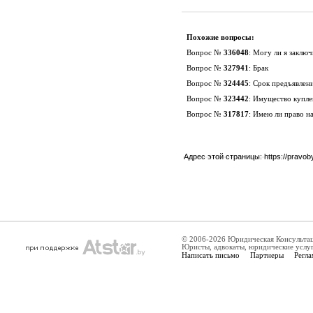
Похожие вопросы:
Вопрос №
336048
:
Могу ли я заключ
Вопрос №
327941
:
Брак
Вопрос №
324445
:
Срок предъявлени
Вопрос №
323442
:
Имущество куплен
Вопрос №
317817
:
Имею ли право на
Адрес этой страницы:
https://pravo
© 2006-2026 Юридическая Консульта
Юристы, адвокаты, юридические услу
Написать письмо
Партнеры
Регла