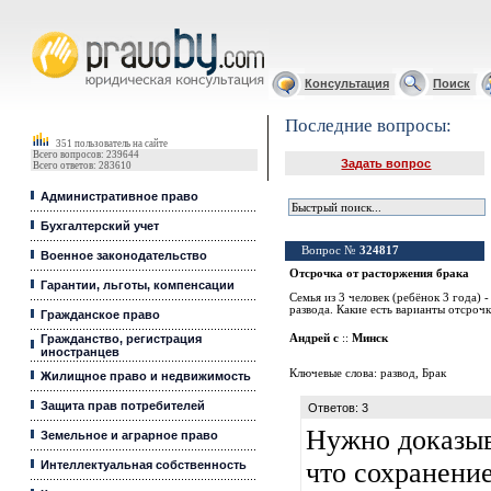
Юридические услуги, Закон, Консультация
Консультация
Поиск
Последние вопросы:
351 пользователь на сайте
Всего вопросов: 239644
Задать вопрос
Всего ответов: 283610
Административное право
Бухгалтерский учет
Вопрос №
324817
Военное законодательство
Отсрочка от расторжения брака
Гарантии, льготы, компенсации
Семья из 3 человек (ребёнок 3 года) 
развода. Какие есть варианты отсроч
Гражданское право
Гражданство, регистрация
Андрей с
::
Минск
иностранцев
Ключевые слова:
развод
,
Брак
Жилищное право и недвижимость
Защита прав потребителей
Ответов: 3
Нужно доказыв
Земельное и аграрное право
что сохранение
Интеллектуальная собственность