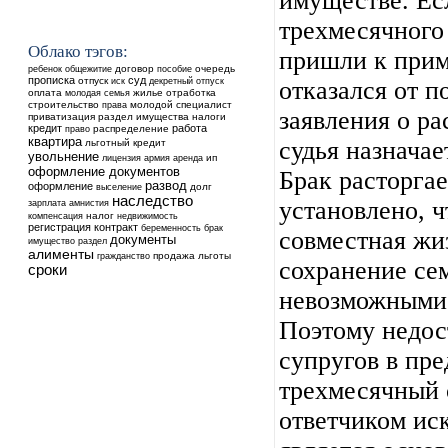
имуществе. Ес
трехмесячного
Облако тэгов:
пришли к прим
ребенок
общежитие
договор
очередь
пособие
прописка
суд
отпуск
иск
декретный отпуск
отказался от п
оплата
жилье
отработка
молодая семья
строительство
молодой специалист
права
заявления о ра
приватизация
раздел имущества
налоги
кредит
работа
распределение
право
квартира
судья назначае
льготный кредит
увольнение
аренда
ип
лицензия
армия
оформление документов
Брак расторгае
развод
оформление
выселение
долг
наследство
установлено, 
зарплата
амнистия
налог
недвижимость
компенсация
регистрация
контракт
беременность
брак
совместная жи
документы
имущество
раздел
алименты
продажа
льготы
гражданство
сохранение се
сроки
невозможными (
Поэтому недо
супругов в пр
трехмесячный 
ответчиком иск