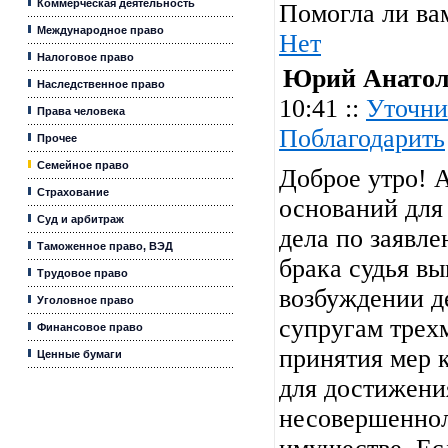
Коммерческая деятельность
Помогла ли ва
Международное право
Нет
Налоговое право
Юрий Анатол
Наследственное право
10:41 ::
Уточни
Права человека
Поблагодарить
Прочее
Семейное право
Доброе утро! 
Страхование
оснований для
Суд и арбитраж
дела по заявл
Таможенное право, ВЭД
брака судья в
Трудовое право
возбуждении д
Уголовное право
супругам трех
Финансовое право
принятия мер 
Ценные бумаги
для достижени
несовершеннол