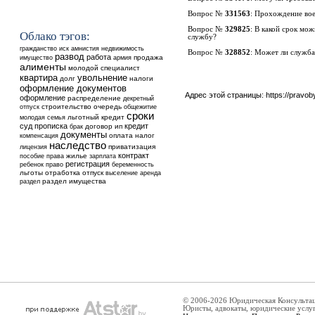
Вопрос №
331563
:
Прохождение вое
Вопрос №
329825
:
В какой срок мож
Облако тэгов:
службу?
недвижимость
гражданство
иск
амнистия
Вопрос №
328852
:
Может ли служба 
развод
работа
продажа
имущество
армия
алименты
молодой специалист
квартира
увольнение
долг
налоги
оформление документов
Адрес этой страницы:
https://pravo
оформление
распределение
декретный
строительство
очередь
общежитие
отпуск
сроки
льготный кредит
молодая семья
суд
прописка
кредит
договор
ип
брак
документы
оплата
налог
компенсация
наследство
приватизация
лицензия
контракт
жилье
пособие
права
зарплата
регистрация
ребенок
право
беременность
льготы
отработка
отпуск
выселение
аренда
раздел имущества
раздел
© 2006-2026 Юридическая Консульта
Юристы, адвокаты, юридические услу