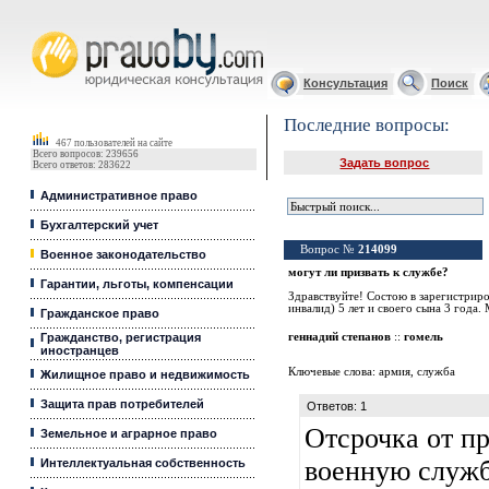
Юридические услуги, Закон, Консультация
Консультация
Поиск
Последние вопросы:
467 пользователей на сайте
Всего вопросов: 239656
Задать вопрос
Всего ответов: 283622
Административное право
Бухгалтерский учет
Вопрос №
214099
Военное законодательство
могут ли призвать к службе?
Гарантии, льготы, компенсации
Здравствуйте! Состою в зарегистриро
инвалид) 5 лет и своего сына 3 года.
Гражданское право
Гражданство, регистрация
геннадий степанов
::
гомель
иностранцев
Ключевые слова:
армия
,
служба
Жилищное право и недвижимость
Защита прав потребителей
Ответов: 1
Отсрочка от п
Земельное и аграрное право
военную службу
Интеллектуальная собственность