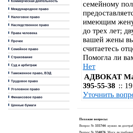
Коммерческая деятельность
семейному по
Международное право
предоставляет
Налоговое право
имеющим жену 
Наследственное право
до трех лет; д
Права человека
вашей жены вы
Прочее
считаетесь отцо
Семейное право
Помогла ли ва
Страхование
Нет
Суд и арбитраж
Таможенное право, ВЭД
АДВОКАТ Мар
Трудовое право
395-55-38
:: 1
Уголовное право
Уточнить вопр
Финансовое право
Ценные бумаги
Похожие вопросы:
Вопрос №
335744
:
нужно ли доотра
Вопрос №
334076
:
Могу ли требоват