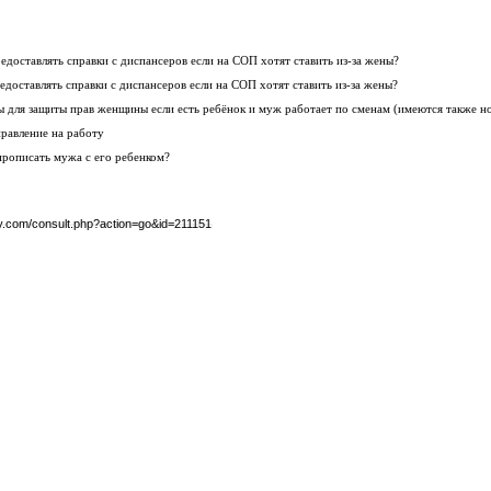
едоставлять справки с диспансеров если на СОП хотят ставить из-за жены?
едоставлять справки с диспансеров если на СОП хотят ставить из-за жены?
ы для защиты прав женщины если есть ребёнок и муж работает по сменам (имеются также н
равление на работу
прописать мужа с его ребенком?
by.com/consult.php?action=go&id=211151