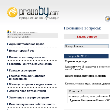
Юридические услуги, Закон, Консультация
Последние вопросы:
452 пользователя на сайте
Всего вопросов: 239647
Задать вопрос
Всего ответов: 283613
Административное право
Бухгалтерский учет
Вопрос №
211151
Военное законодательство
Справка о доходах
Гарантии, льготы, компенсации
Здравствуйте. Я нахожусь в декретно
взять? Спасибо.
Гражданское право
Гражданство, регистрация
Шидловская Екатерина
::
Минск
иностранцев
Ключевые слова:
муж
,
справка
,
декрет
Жилищное право и недвижимость
Защита прав потребителей
Ответов: 1
по месту работы, если работаете.
Земельное и аграрное право
Адвокат Колтунович Павел +37
Интеллектуальная собственность