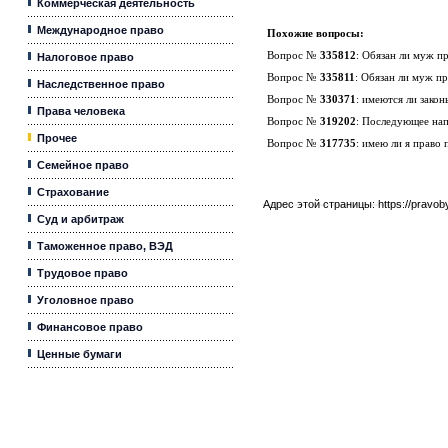
Коммерческая деятельность
Международное право
Похожие вопросы:
Вопрос №
335812
:
Обязан ли муж пр
Налоговое право
Вопрос №
335811
:
Обязан ли муж пр
Наследственное право
Вопрос №
330371
:
имеются ли закон
Права человека
Вопрос №
319202
:
Последующее нап
Прочее
Вопрос №
317735
:
имею ли я право 
Семейное право
Страхование
Адрес этой страницы:
https://pravo
Суд и арбитраж
Таможенное право, ВЭД
Трудовое право
Уголовное право
Финансовое право
Ценные бумаги