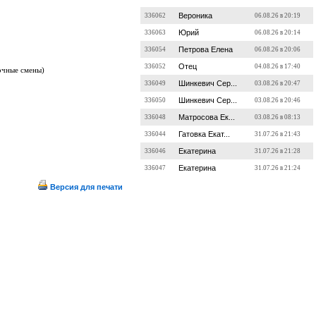
Вероника
336062
06.08.26 в 20:19
Юрий
336063
06.08.26 в 20:14
Петрова Елена
336054
06.08.26 в 20:06
Отец
336052
04.08.26 в 17:40
очные смены)
Шинкевич Сер...
336049
03.08.26 в 20:47
Шинкевич Сер...
336050
03.08.26 в 20:46
Матросова Ек...
336048
03.08.26 в 08:13
Гатовка Екат...
336044
31.07.26 в 21:43
Екатерина
336046
31.07.26 в 21:28
Екатерина
336047
31.07.26 в 21:24
Версия для печати