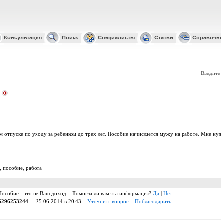
Консультация
Поиск
Специалисты
Статьи
Справочн
Введите
м отпуске по уходу за ребенком до трех лет. Пособие начисляется мужу на работе. Мне нуж
,
пособие
,
работа
 Пособие - это не Ваш доход :: Помогла ли вам эта информация?
Да
|
Нет
5296253244
:: 25.06.2014 в 20:43 ::
Уточнить вопрос
::
Поблагодарить