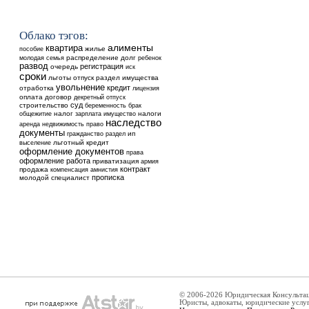
Облако тэгов:
квартира
алименты
жилье
пособие
распределение
долг
ребенок
молодая семья
развод
регистрация
очередь
иск
сроки
льготы
отпуск
раздел имущества
увольнение
кредит
отработка
лицензия
оплата
договор
декретный отпуск
суд
строительство
беременность
брак
общежитие
налог
налоги
зарплата
имущество
наследство
аренда
недвижимость
право
документы
ип
гражданство
раздел
выселение
льготный кредит
оформление документов
права
оформление
работа
приватизация
армия
контракт
продажа
компенсация
амнистия
прописка
молодой специалист
© 2006-2026 Юридическая Консульта
Юристы, адвокаты, юридические услу