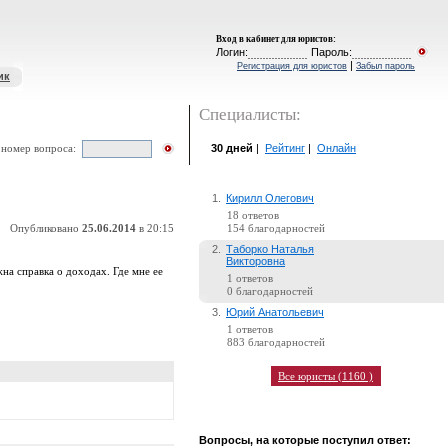
Вход в кабинет для юристов
:
Логин:
Пароль:
|
Регистрация для юристов
Забыл пароль
ик
Специалисты:
30 дней
|
Рейтинг
|
Онлайн
 номер вопроса:
1.
Кирилл Олегович
18 ответов
Опубликовано
25.06.2014
в 20:15
154 благодарностей
2.
Таборко Наталья
Викторовна
на справка о доходах. Где мне ее
1 ответов
0 благодарностей
3.
Юрий Анатольевич
1 ответов
883 благодарностей
Все юристы (1160 )
Вопросы, на которые поступил ответ: