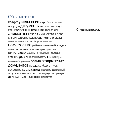
Облако тэгов:
увольнение
кредит
отработка
права
документы
очередь
налоги
молодой
Специализация:
оформление
специалист
аренда
иск
алименты
раздел имущества
налог
строительство
распределение
оплата
жилье
компенсация
беременность
наследство
ребенок
льготный кредит
ип
приватизация
право
гражданство
регистрация
зарплата
лицензия
молодая
сроки
квартира
недвижимость
семья
оформление
работа
общежитие
армия
документов
продажа
отпуск
брак
развод
суд
выселение
пособие
декретный
прописка
льготы
отпуск
имущество
раздел
контракт
долг
договор
амнистия