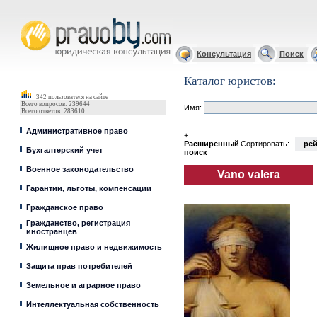
Юрист, адвокат
Консультация
Поиск
Каталог юристов:
342 пользователя на сайте
Всего вопросов: 239644
Имя:
Всего ответов: 283610
Административное право
+
Расширенный
Сортировать:
рей
Бухгалтерский учет
поиск
Военное законодательство
Vano valera
Гарантии, льготы, компенсации
Гражданское право
Гражданство, регистрация
иностранцев
Жилищное право и недвижимость
Защита прав потребителей
Земельное и аграрное право
Интеллектуальная собственность