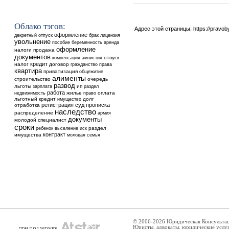
Облако тэгов:
Адрес этой страницы:
https://pravo
оформление
декретный отпуск
брак
лицензия
увольнение
аренда
пособие
беременность
оформление
налоги
продажа
документов
отпуск
компенсация
амнистия
кредит
налог
договор
гражданство
права
квартира
приватизация
общежитие
алименты
строительство
очередь
развод
льготы
ип
зарплата
раздел
работа
недвижимость
жилье
оплата
право
льготный кредит
долг
имущество
регистрация
суд
прописка
отработка
наследство
распределение
армия
документы
молодой специалист
сроки
ребенок
выселение
раздел
иск
контракт
имущества
молодая семья
© 2006-2026 Юридическая Консульта
Юристы, адвокаты, юридические услу