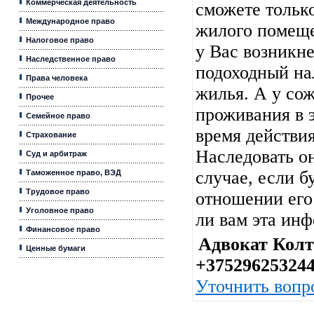
Коммерческая деятельность
сможете тольк
Международное право
жилого помеще
Налоговое право
у Вас возникне
Наследственное право
подоходный нал
Права человека
жилья. А у со
Прочее
проживания в 
Семейное право
время действия
Страхование
Наследовать он
Суд и арбитраж
случае, если б
Таможенное право, ВЭД
Трудовое право
отношении его
Уголовное право
ли вам эта ин
Финансовое право
Адвокат Колт
Ценные бумаги
+37529625324
Уточнить вопр