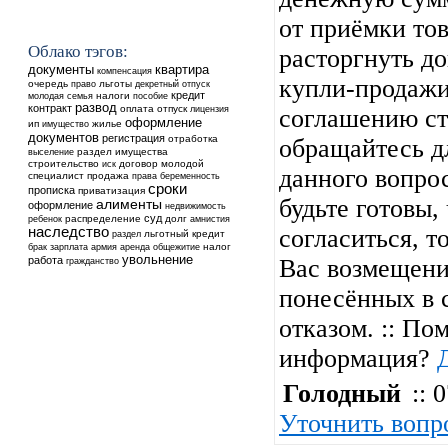
от приёмки тов
Облако тэгов:
расторгнуть д
квартира
документы
компенсация
купли-продажи
очередь
льготы
право
декретный отпуск
кредит
налоги
молодая семья
пособие
развод
контракт
оплата
отпуск
лицензия
соглашению ст
оформление
ип
жилье
имущество
документов
регистрация
отработка
обращайтесь д
выселение
раздел имущества
строительство
договор
молодой
иск
данного вопрос
специалист
продажа
права
беременность
сроки
прописка
приватизация
будьте готовы,
алименты
оформление
недвижимость
суд
ребенок
распределение
долг
амнистия
наследство
согласиться, т
льготный кредит
раздел
аренда
общежитие
налог
брак
зарплата
армия
увольнение
работа
Вас возмещени
гражданство
понесённых в 
отказом. :: По
информация?
Голодный
:: 0
Уточнить вопр