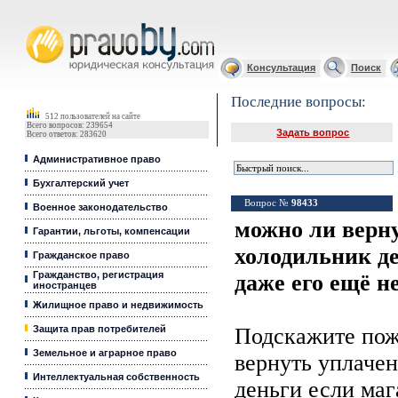
Юридические услуги, Закон, Консультация
Консультация
Поиск
Последние вопросы:
512 пользователей на сайте
Всего вопросов: 239654
Задать вопрос
Всего ответов: 283620
Административное право
Бухгалтерский учет
Вопрос №
98433
Военное законодательство
можно ли верн
Гарантии, льготы, компенсации
холодильник де
Гражданское право
Гражданство, регистрация
даже его ещё н
иностранцев
Жилищное право и недвижимость
Защита прав потребителей
Подскажите пож
Земельное и аграрное право
вернуть уплаче
Интеллектуальная собственность
деньги если маг