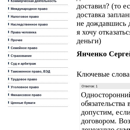
Коммерческая деятельность
доставил? (то е
Международное право
доставка заплан
Налоговое право
не дождавшись 
Наследственное право
я хочу отказать
Права человека
деньги)
Прочее
Семейное право
Янченко Серг
Страхование
Суд и арбитраж
Таможенное право, ВЭД
Ключевые слова
Трудовое право
Ответов: 1
Уголовное право
Односторонний
Финансовое право
обязательства 
Ценные бумаги
допустим, есл
договором. Во
денежную сумм