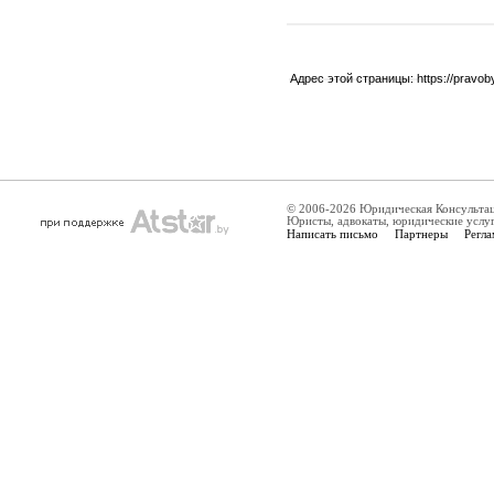
Адрес этой страницы:
https://pravo
© 2006-2026 Юридическая Консульта
Юристы, адвокаты, юридические услу
Написать письмо
Партнеры
Регла