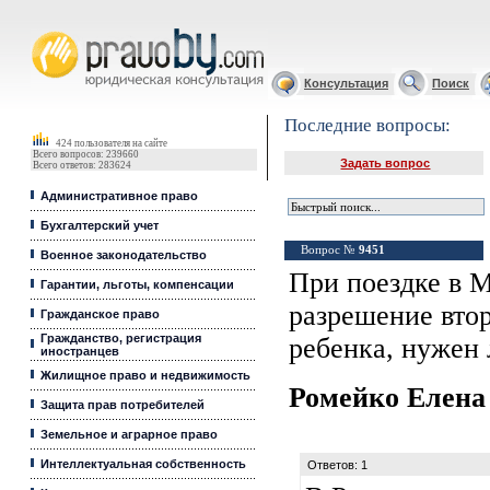
Юридические услуги, Закон, Консультация
Консультация
Поиск
Последние вопросы:
424 пользователя на сайте
Всего вопросов: 239660
Задать вопрос
Всего ответов: 283624
Административное право
Бухгалтерский учет
Вопрос №
9451
Военное законодательство
При поездке в 
Гарантии, льготы, компенсации
разрешение втор
Гражданское право
Гражданство, регистрация
ребенка, нужен 
иностранцев
Жилищное право и недвижимость
Ромейко Елен
Защита прав потребителей
Земельное и аграрное право
Интеллектуальная собственность
Ответов: 1