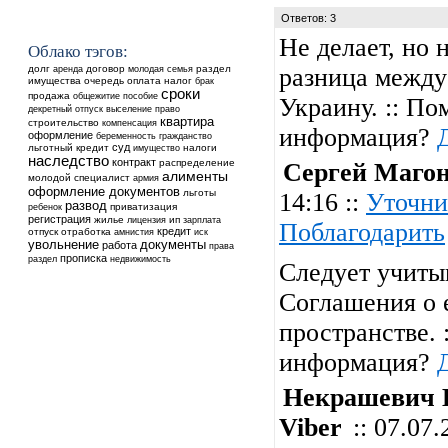
Ответов: 3
Не делает, но 
Облако тэгов:
долг
аренда
договор
раздел
разница между
молодая семья
имущества
очередь
оплата
налог
брак
сроки
продажа
общежитие
пособие
Украину. :: По
выселение
декретный отпуск
право
квартира
строительство
компенсация
информация?
оформление
беременность
гражданство
суд
льготный кредит
налоги
имущество
наследство
контракт
распределение
Сергей Маго
алименты
молодой специалист
армия
оформление документов
льготы
14:16 ::
Уточни
развод
ребенок
приватизация
регистрация
жилье
ип
лицензия
зарплата
Поблагодарить
кредит
отпуск
отработка
амнистия
иск
увольнение
документы
работа
права
прописка
недвижимость
раздел
Следует учиты
Соглашения о
пространстве. 
информация?
Некрашевич Н
Viber
:: 07.07.