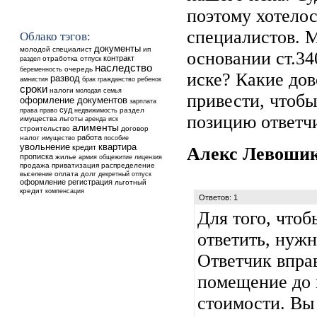
поэтому хотелос
специалистов. М
Облако тэгов:
документы
молодой специалист
ип
основании ст.34
контракт
отработка
отпуск
раздел
наследство
очередь
беременность
иске? Какие до
развод
ребенок
амнистия
брак
гражданство
сроки
налоги
молодая семья
привести, чтобы
оформление документов
зарплата
суд
недвижимость
раздел
права
право
позицию ответч
имущества
льготы
аренда
иск
алименты
строительство
договор
работа
налог
имущество
пособие
увольнение
квартира
кредит
Алекс Левоши
прописка
жилье
общежитие
армия
лицензия
продажа
приватизация
распределение
выселение
оплата
долг
декретный отпуск
оформление
регистрация
льготный
кредит
компенсация
Ответов: 1
Для того, чтоб
ответить, нужн
Ответчик впра
помещение до 
стоимости. Вы