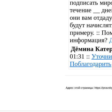
подписать миро
течение __ дне
они вам отдад
будут начислят
примеру. :: По
информация?
Дёмина Кате
01:31 ::
Уточни
Поблагодарить
Адрес этой страницы:
https://pravo