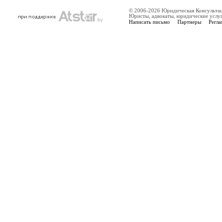
© 2006-2026 Юридическая Консульта
Юристы, адвокаты, юридические услу
Написать письмо
Партнеры
Регла