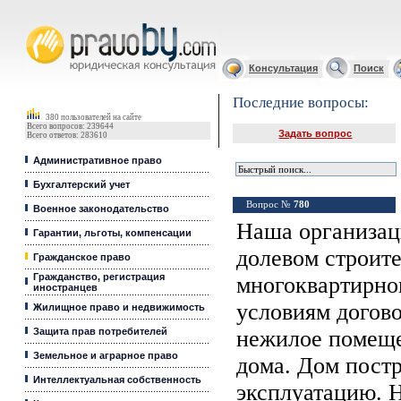
Юридические услуги, Закон, Консультация
Консультация
Поиск
Последние вопросы:
380 пользователей на сайте
Всего вопросов: 239644
Задать вопрос
Всего ответов: 283610
Административное право
Бухгалтерский учет
Вопрос №
780
Военное законодательство
Наша организац
Гарантии, льготы, компенсации
долевом строите
Гражданское право
Гражданство, регистрация
многоквартирно
иностранцев
условиям догов
Жилищное право и недвижимость
Защита прав потребителей
нежилое помеще
Земельное и аграрное право
дома. Дом постр
Интеллектуальная собственность
эксплуатацию. 