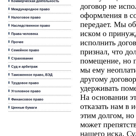
Коммерческая деятельность
договор не исп
Международное право
оформления в с
Налоговое право
передает. Мы об
Наследственное право
иском о принуж
Права человека
исполнить догов
Прочее
признал, что до
Семейное право
Страхование
помещение, но п
Суд и арбитраж
мы ему неоплат
Таможенное право, ВЭД
другому договор
Трудовое право
удерживать поме
Уголовное право
На основании эт
Финансовое право
отказать нам в 
Ценные бумаги
этим долгом, но 
может препятст
нашего иска. Су