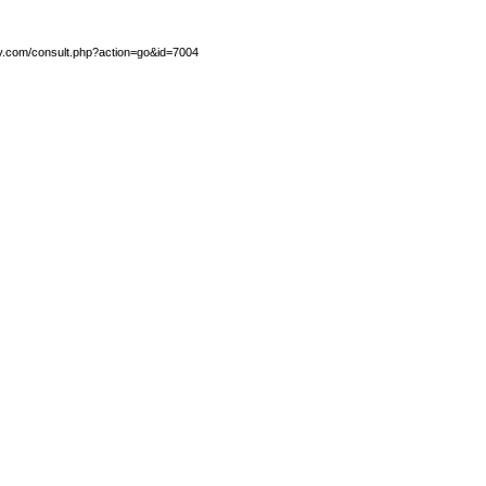
by.com/consult.php?action=go&id=7004