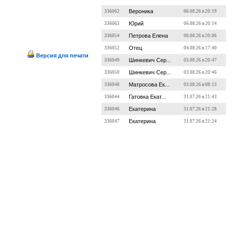
Вероника
336062
06.08.26 в 20:19
Юрий
336063
06.08.26 в 20:14
Петрова Елена
336054
06.08.26 в 20:06
Отец
336052
04.08.26 в 17:40
Версия для печати
Шинкевич Сер...
336049
03.08.26 в 20:47
Шинкевич Сер...
336050
03.08.26 в 20:46
Матросова Ек...
336048
03.08.26 в 08:13
Гатовка Екат...
336044
31.07.26 в 21:43
Екатерина
336046
31.07.26 в 21:28
Екатерина
336047
31.07.26 в 21:24