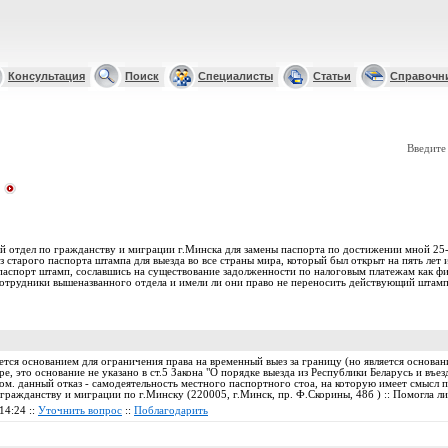
Консультация
Поиск
Специалисты
Статьи
Справочн
Введите
й отдел по гражданству и миграции г.Минска для замены паспорта по достижении мной 25-
 старого паспорта штампа для выезда во все страны мира, который был открыт на пять лет и
паспорт штамп, сославшись на существование задолженности по налоговым платежам как физ
сотрудники вышеназванного отдела и имели ли они право не переносить действующий штамп
ется основанием для ограничения права на временный выез за границу (но является основан
, это основание не указано в ст.5 Закона "О порядке выезда из Республики Беларусь и въе
ом. данный отказ - самодеятельность местного паспортного стоа, на которую имеет смысл
о гражданству и миграции по г.Минску (220005, г.Минск, пр. Ф.Скорины, 48б ) :: Помогла 
14:24 ::
Уточнить вопрос
::
Поблагодарить