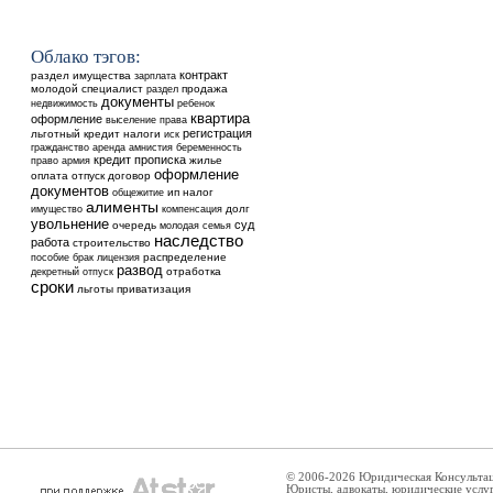
Облако тэгов:
контракт
раздел имущества
зарплата
молодой специалист
продажа
раздел
документы
недвижимость
ребенок
квартира
оформление
выселение
права
регистрация
льготный кредит
налоги
иск
аренда
гражданство
амнистия
беременность
кредит
прописка
жилье
право
армия
оформление
оплата
отпуск
договор
документов
общежитие
ип
налог
алименты
долг
имущество
компенсация
увольнение
суд
очередь
молодая семья
наследство
работа
строительство
распределение
пособие
брак
лицензия
развод
отработка
декретный отпуск
сроки
льготы
приватизация
© 2006-2026 Юридическая Консульта
Юристы, адвокаты, юридические услу