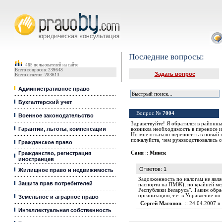
Юридические услуги, Закон, Консультация
Последние вопросы:
465 пользователей на сайте
Всего вопросов: 239648
Задать вопрос
Всего ответов: 283613
Административное право
Бухгалтерский учет
Вопрос №
7004
Военное законодательство
Здравствуйте! Я обратился в районны
Гарантии, льготы, компенсации
возникла необходимость в переносе из
Но мне отказали переносить в новый 
пожалуйста, чем руководствовались 
Гражданское право
Гражданство, регистрация
Саня
::
Минск
иностранцев
Ответов: 1
Жилищное право и недвижимость
Задолженность по налогам не явля
Защита прав потребителей
паспорта на ПМЖ), по крайней мере
Республики Беларусь". Таким обра
организацию, т.е. в Управление п
Земельное и аграрное право
Сергей Магонов
:: 24.04.2007 в 
Интеллектуальная собственность