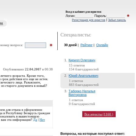
Вход в кабинет для юристов
:
Логин:
Пароль:
|
Регистрация для юристов
Забыл пароль
ик
Специалисты:
30 дней
|
Рейтинг
|
Онлайн
 номер вопроса:
1.
Кирилл Олегович
15 ответов
Опубликовано
22.04.2007
в 00:38
154 благодарностей
2.
Юрий Анатольевич
летнего возраста. Кроме того,
 срок действия его еще не истек.
1 ответов
ического лица. Разъясните,
883 благодарностей
 из старого документа в новый?
3.
Таборко Наталья
Викторовна
1 ответов
0 благодарностей
ием для отказа в оформлении
зда в Республику Беларусь граждан
Все юристы (1160 )
 пожаловать в вышестоящую
ли вам эта информация?
Да
|
Нет
Вопросы, на которые поступил ответ: