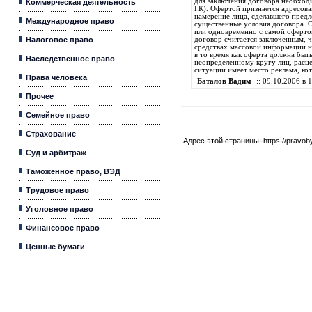
для заключения договора необход
Коммерческая деятельность
ГК). Офертой признается адресов
намерение лица, сделавшего пред
Международное право
существенные условия договора. О
или одновременно с самой офертой
Налоговое право
договор считается заключенным, ч
средствах массовой информации н
в то время как оферта должна быт
Наследственное право
неопределенному кругу лиц, расце
ситуации имеет место реклама, ко
Права человека
Баталов Вадим
:: 09.10.2006 в 1
Прочее
Семейное право
Страхование
Адрес этой страницы:
https://pravo
Суд и арбитраж
Таможенное право, ВЭД
Трудовое право
Уголовное право
Финансовое право
Ценные бумаги