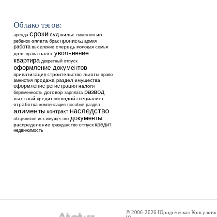
Облако тэгов:
сроки
суд
аренда
жилье
ип
лицензия
прописка
ребенок
оплата
брак
армия
работа
выселение
очередь
молодая семья
увольнение
долг
налог
права
квартира
декретный отпуск
оформление документов
приватизация
строительство
льготы
право
продажа
раздел имущества
амнистия
оформление
регистрация
налоги
развод
договор
беременность
зарплата
льготный кредит
молодой специалист
отработка
компенсация
пособие
раздел
наследство
алименты
контракт
документы
общежитие
иск
имущество
кредит
распределение
отпуск
гражданство
недвижимость
© 2006-2026 Юридическая Консульта