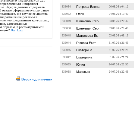
тствующего имущества (ст. 225
 определенным и выражает
Петрова Елена
336054
06.08.26 в 04:12
ние. Оферта должна содержать
б отзыве оферты поступило ранее
равившее, и в случае ее акцепта
Отец
336052
04.08.26 в 17:40
емя размещение рекламы в
ение неопределенным кругом лиц,
Шинкевич Сер...
336049
03.08.26 в 20:47
ения, адресованные
им образом, в рассматриваемой
Шинкевич Сер...
336050
03.08.26 в 20:46
рмация?
Да
|
Нет
Матросова Ек...
336048
03.08.26 в 08:13
Гатовка Екат...
336044
31.07.26 в 21:43
Екатерина
336046
31.07.26 в 21:28
Екатерина
336047
31.07.26 в 21:24
Юлия
336035
24.07.26 в 22:50
Мармыш
336038
24.07.26 в 22:46
Версия для печати