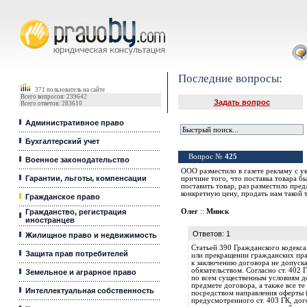
Юридические услуги, Закон, Консультация
Последние вопросы:
371 пользователь на сайте
Всего вопросов: 239642
Задать вопрос
Всего ответов: 283610
Административное право
Бухгалтерский учет
Вопрос №
425
Военное законодательство
ООО разместило в газете рекламу с 
Гарантии, льготы, компенсации
причине того, что поставка товара б
поставить товар, раз разместило пре
конкретную цену, продать нам такой 
Гражданское право
Гражданство, регистрация
Олег
::
Минск
иностранцев
Ответов: 1
Жилищное право и недвижимость
Статьей 390 Гражданского кодекса
Защита прав потребителей
или прекращении гражданских прав
к заключению договора не допуска
обязательством. Согласно ст. 402
Земельное и аграрное право
по всем существенным условиям до
предмете договора, а также все т
Интеллектуальная собственность
посредством направления оферты (
предусмотренного ст. 403 ГК, дог