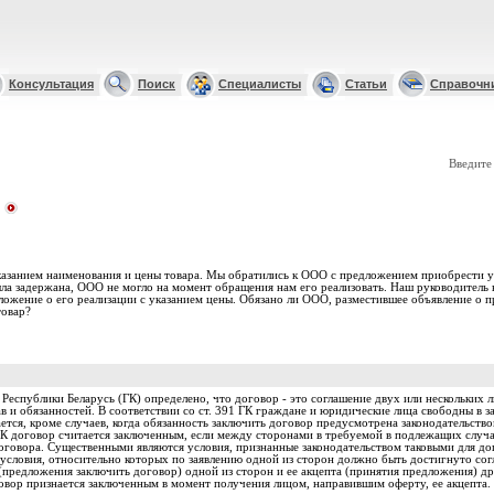
Консультация
Поиск
Специалисты
Статьи
Справочн
Введите
указанием наименования и цены товара. Мы обратились к ООО с предложением приобрести у
ыла задержана, ООО не могло на момент обращения нам его реализовать. Наш руководитель
дложение о его реализации с указанием цены. Обязано ли ООО, разместившее объявление о п
товар?
 Республики Беларусь (ГК) определено, что договор - это соглашение двух или нескольких 
 и обязанностей. В соответствии со ст. 391 ГК граждане и юридические лица свободны в
ется, кроме случаев, когда обязанность заключить договор предусмотрена законодательст
 ГК договор считается заключенным, если между сторонами в требуемой в подлежащих случ
говора. Существенными являются условия, признанные законодательством таковыми для дог
е условия, относительно которых по заявлению одной из сторон должно быть достигнуто со
предложения заключить договор) одной из сторон и ее акцепта (принятия предложения) др
овор признается заключенным в момент получения лицом, направившим оферту, ее акцепта. 