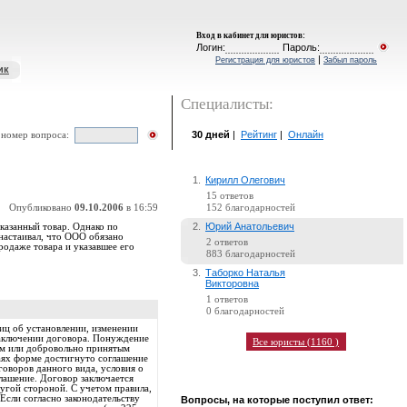
Вход в кабинет для юристов
:
Логин:
Пароль:
|
Регистрация для юристов
Забыл пароль
ик
Специалисты:
30 дней
|
Рейтинг
|
Онлайн
 номер вопроса:
1.
Кирилл Олегович
15 ответов
Опубликовано
09.10.2006
в 16:59
152 благодарностей
2.
Юрий Анатольевич
казанный товар. Однако по
 настаивал, что ООО обязано
2 ответов
родаже товара и указавшее его
883 благодарностей
3.
Таборко Наталья
Викторовна
1 ответов
0 благодарностей
лиц об установлении, изменении
 заключении договора. Понуждение
Все юристы (1160 )
вом или добровольно принятым
аях форме достигнуто соглашение
оворов данного вида, условия о
глашение. Договор заключается
угой стороной. С учетом правила,
Если согласно законодательству
Вопросы, на которые поступил ответ: