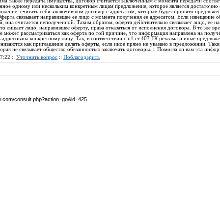
има также передача имущества, договор считается заключенным с момента передачи соотве
анное одному или нескольким конкретным лицам предложение, которое является достаточно
ложение, считать себя заключившим договор с адресатом, которым будет принято предложе
ферта связывает направившее ее лицо с момента получения ее адресатом. Если извещение о
, она считается неполученной. Таким образом, оферта действительно связывает лицо, ее нап
то лишает лицо, направившее оферту, права отказаться от исполнения договора. В то же вр
е может рассматриваться как оферта по той причине, что информация направлена на получ
ь адресована конкретному лицу. Так, в соответствии с п1.ст.407 ГК реклама и иные предлож
ниваются как приглашение делать оферты, если иное прямо не указано в предложении. Так
торая не связывает общество обязанностью заключать договоры. :: Помогла ли вам эта инфо
7:22 ::
Уточнить вопрос
::
Поблагодарить
by.com/consult.php?action=go&id=425