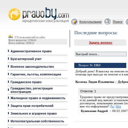
Юридические услуги, Закон, Консультация
Консультация
Поиск
Последние вопросы:
378 пользователей на сайте
Всего вопросов: 239644
Задать вопрос
Всего ответов: 283613
Административное право
Бухгалтерский учет
Вопрос №
3363
Военное законодательство
Добрый день! Я выхожу на пенсию по
Гарантии, льготы, компенсации
помощь при выходе на пенсию и в ка
Гражданское право
Козлова Лидия Ильинична
::
Дубров
Гражданство, регистрация
Ответов: 1
иностранцев
Трудовое право не предусматривае
Жилищное право и недвижимость
если данный вид выплат установл
договором, локальными актами (по
Защита прав потребителей
вам эта информация?
Да
|
Нет
Бушмакин Андрей
:: 06.02.2007
Земельное и аграрное право
Интеллектуальная собственность