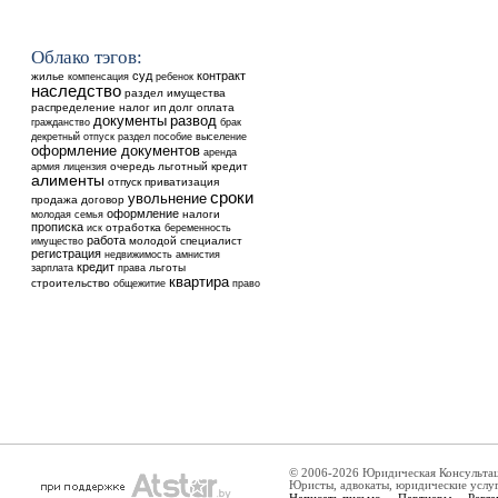
Облако тэгов:
суд
контракт
жилье
ребенок
компенсация
наследство
раздел имущества
распределение
налог
ип
долг
оплата
документы
развод
гражданство
брак
выселение
декретный отпуск
раздел
пособие
оформление документов
аренда
очередь
льготный кредит
армия
лицензия
алименты
отпуск
приватизация
сроки
увольнение
продажа
договор
оформление
налоги
молодая семья
прописка
отработка
иск
беременность
работа
молодой специалист
имущество
регистрация
недвижимость
амнистия
кредит
льготы
зарплата
права
квартира
строительство
общежитие
право
© 2006-2026 Юридическая Консульта
Юристы, адвокаты, юридические услу