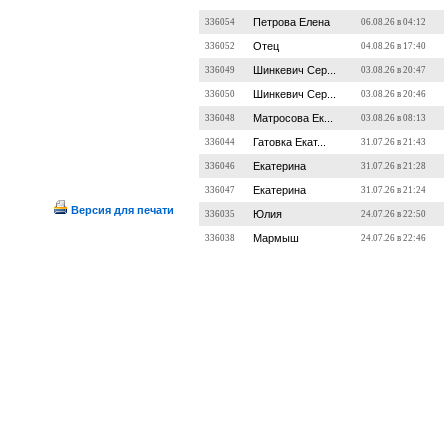
Петрова Елена
336054
06.08.26 в 04:12
Отец
336052
04.08.26 в 17:40
Шинкевич Сер...
336049
03.08.26 в 20:47
Шинкевич Сер...
336050
03.08.26 в 20:46
Матросова Ек...
336048
03.08.26 в 08:13
Гатовка Екат...
336044
31.07.26 в 21:43
Екатерина
336046
31.07.26 в 21:28
Екатерина
336047
31.07.26 в 21:24
Версия для печати
Юлия
336035
24.07.26 в 22:50
Мармыш
336038
24.07.26 в 22:46