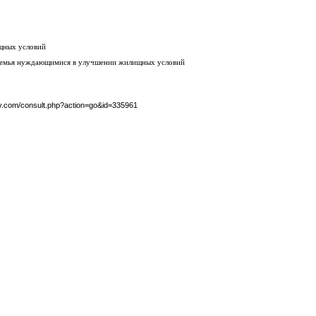
щных условий
 семья нуждающимися в улучшении жилищных условий
by.com/consult.php?action=go&id=335961