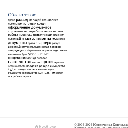
Облако тэгов:
развод
молодой специалист
право
регистрация
кредит
льготы
оформление документов
строительство
отработка
налог
налоги
работа
прописка
приватизация
лицензия
алименты
льготный кредит
имущество
квартира
документы
права
раздел
договор
декретный отпуск
молодая семья
очередь
долг
распределение
беременность
увольнение
выселение
брак
оформление
аренда
пособие
наследство
сроки
жилье
зарплата
недвижимость
продажа
раздел имущества
суд
ип
отпуск
оплата
компенсация
контракт
общежитие
гражданство
амнистия
ребенок
иск
армия
© 2006-2026 Юридическая Консульта
Юристы, адвокаты, юридические услу