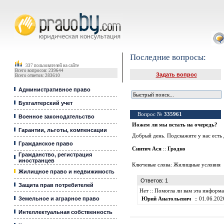
Юридические услуги, Закон, Консультация
Последние вопросы:
337 пользователей на сайте
Всего вопросов: 239644
Задать вопрос
Всего ответов: 283610
Административное право
Бухгалтерский учет
Вопрос №
335961
Военное законодательство
Иожем ли мы встать на очередь?
Гарантии, льготы, компенсации
Добрый день. Подскажите у нас есть 
Гражданское право
Снитич Ася
::
Гродно
Гражданство, регистрация
иностранцев
Ключевые слова:
Жилищные условия
Жилищное право и недвижимость
Ответов: 1
Защита прав потребителей
Нет :: Помогла ли вам эта информ
Земельное и аграрное право
Юрий Анатольевич
:: 01.06.202
Интеллектуальная собственность