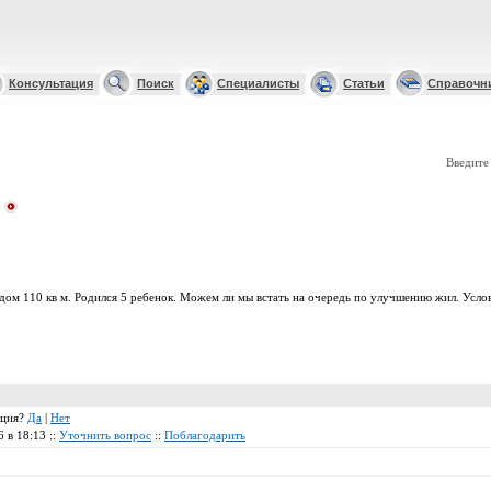
Консультация
Поиск
Специалисты
Статьи
Справочн
Введите
дом 110 кв м. Родился 5 ребенок. Можем ли мы встать на очередь по улучшению жил. Усло
ация?
Да
|
Нет
6 в 18:13 ::
Уточнить вопрос
::
Поблагодарить