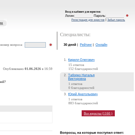
Вход в кабинет для юристов
:
Логин:
Пароль:
|
Регистрация для юристов
Забыл пароль
ик
Специалисты:
30 дней
|
Рейтинг
|
Онлайн
 номер вопроса:
1.
Кирилл Олегович
15 ответов
Опубликовано
01.06.2026
в 16:59
152 благодарностей
2.
Таборко Наталья
Викторовна
вий?
1 ответов
0 благодарностей
3.
Юрий Анатольевич
1 ответов
883 благодарностей
Все юристы (1160 )
Вопросы, на которые поступил ответ: