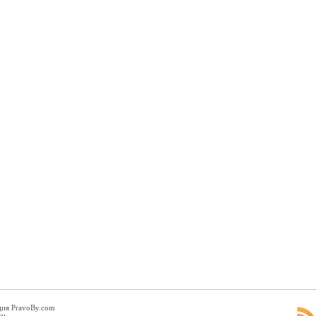
ция PravoBy.com
ги