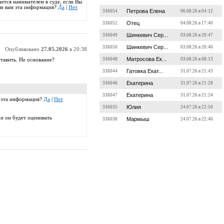
ется нанимателем в суде, если Вы
 ли вам эта информация?
Да
|
Нет
Петрова Елена
336054
06.08.26 в 04:12
Отец
336052
04.08.26 в 17:40
Шинкевич Сер...
336049
03.08.26 в 20:47
Шинкевич Сер...
336050
03.08.26 в 20:46
Опубликовано
27.05.2026
в 20:38
Матросова Ек...
336048
03.08.26 в 08:13
ставить. Не основание?
Гатовка Екат...
336044
31.07.26 в 21:43
Екатерина
336046
31.07.26 в 21:28
Екатерина
336047
31.07.26 в 21:24
м эта информация?
Да
|
Нет
Юлия
336035
24.07.26 в 22:50
 и он будет оценивать
Мармыш
336038
24.07.26 в 22:46