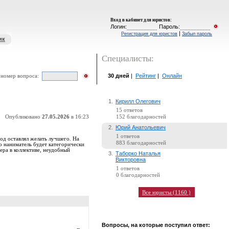
Вход в кабинет для юристов
:
Логин:
Пароль:
|
Регистрация для юристов
Забыл пароль
ик
Специалисты:
30 дней
|
Рейтинг
|
Онлайн
 номер вопроса:
1.
Кирилл Олегович
15 ответов
Опубликовано
27.05.2026
в 16:23
152 благодарностей
2.
Юрий Анатольевич
1 ответов
ход оставлял желать лучшего. На
883 благодарностей
о наниматель будет категорически
ера в коллективе, неудобный
3.
Таборко Наталья
Викторовна
1 ответов
0 благодарностей
Все юристы (1160 )
Вопросы, на которые поступил ответ: