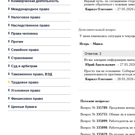
Коммерческая деятельность
Верный путь- по соглашению сторо
решите обратиться с исковым заяв
Международное право
Кирилл Олегович
:: 27.05.2026 
Налоговое право
Наследственное право
Дополнительный вопрос
Права человека
У меня изменилась ситуация и текущи
Прочее
Игорь
::
Минск
Семейное право
Ответов: 2
Страхование
Из вас клещами информацию вытаск
Юрий Анатольевич
:: 27.05.202
Суд и арбитраж
Просто так не основание. Собирае
Таможенное право, ВЭД
уважительность причины исходя из
Кирилл Олегович
:: 28.05.2026 
Трудовое право
Уголовное право
Финансовое право
Похожие вопросы:
Ценные бумаги
Вопрос №
335789
:
Продление контр
Вопрос №
335755
:
Обязан ли я плат
Вопрос №
335099
:
Работодатель не 
Вопрос №
335098
:
Работодатель не 
Вопрос №
335029
:
Не поздно ли мен