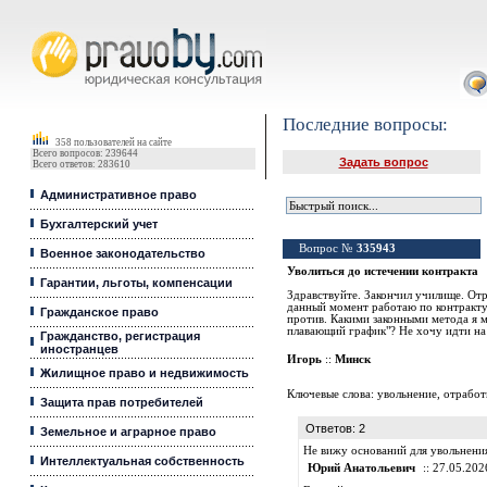
Юридические услуги, Закон, Консультация
Последние вопросы:
358 пользователей на сайте
Всего вопросов: 239644
Задать вопрос
Всего ответов: 283610
Административное право
Бухгалтерский учет
Вопрос №
335943
Военное законодательство
Уволиться до истечении контракта
Гарантии, льготы, компенсации
Здравствуйте. Закончил училище. Отра
данный момент работаю по контракту 
Гражданское право
против. Какими законными метода я 
плавающий график"? Не хочу идти на
Гражданство, регистрация
иностранцев
Игорь
::
Минск
Жилищное право и недвижимость
Ключевые слова:
увольнение
,
отработ
Защита прав потребителей
Ответов: 2
Земельное и аграрное право
Не вижу оснований для увольнения
Интеллектуальная собственность
Юрий Анатольевич
:: 27.05.202