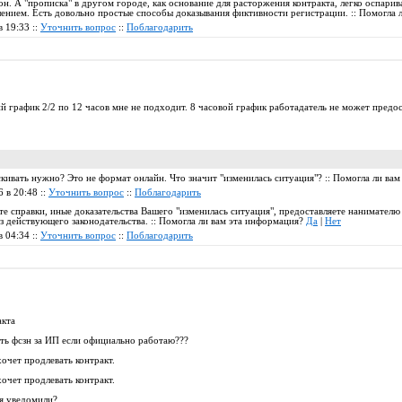
н. А "прописка" в другом городе, как основание для расторжения контракта, легко оспарива
лением. Есть довольно простые способы доказывания фиктивности регистрации. :: Помогла
в 19:33 ::
Уточнить вопрос
::
Поблагодарить
й график 2/2 по 12 часов мне не подходит. 8 часовой график работадатель не может предо
ивать нужно? Это не формат онлайн. Что значит "изменилась ситуация"? :: Помогла ли ва
6 в 20:48 ::
Уточнить вопрос
::
Поблагодарить
те справки, иные доказательства Вашего "изменилась ситуация", предоставляете нанимателю
 действующего законодательства. :: Помогла ли вам эта информация?
Да
|
Нет
в 04:34 ::
Уточнить вопрос
::
Поблагодарить
акта
ить фсзн за ИП если официально работаю???
хочет продлевать контракт.
хочет продлевать контракт.
я уведомили?