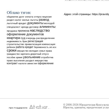
Облако тэгов:
Адрес этой страницы:
https://pravo
общежитие
долг
оплата
отпуск
лицензия
развод
налог
жилье
льготы
раздел
документы
льготный кредит
молодой
алименты
специалист
аренда
договор
наследство
прописка
продажа
оформление документов
квартира
суд
очередь
распределение
регистрация
недвижимость
брак
строительство
приватизация
компенсация
работа
кредит
ребенок
ип
беременность
иск
сроки
имущество
молодая семья
права
гражданство
зарплата
декретный отпуск
увольнение
отработка
пособие
армия
выселение
раздел имущества
право
контракт
оформление
налоги
амнистия
© 2006-2026 Юридическая Консульта
Юристы, адвокаты, юридические услу