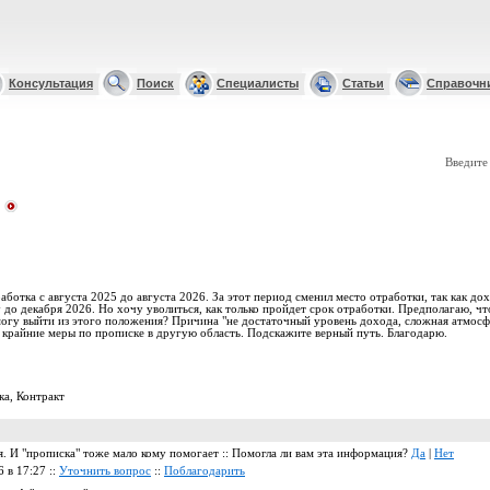
Консультация
Поиск
Специалисты
Статьи
Справочн
Введите
ботка с августа 2025 до августа 2026. За этот период сменил место отработки, так как до
до декабря 2026. Но хочу уволиться, как только пройдет срок отработки. Предполагаю, чт
могу выйти из этого положения? Причина "не достаточный уровень дохода, сложная атмосф
 крайние меры по прописке в другую область. Подскажите верный путь. Благодарю.
ка
,
Контракт
. И "прописка" тоже мало кому помогает :: Помогла ли вам эта информация?
Да
|
Нет
6 в 17:27 ::
Уточнить вопрос
::
Поблагодарить