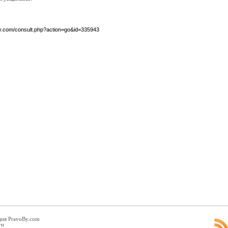
by.com/consult.php?action=go&id=335943
ция PravoBy.com
ги