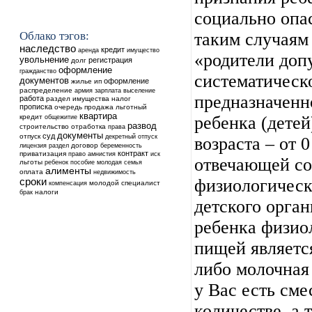
социально опа
Облако тэгов:
таким случаям 
наследство
кредит
аренда
имущество
«родители доп
увольнение
регистрация
долг
оформление
гражданство
систематическ
документов
оформление
жилье
ип
распределение
выселение
армия
зарплата
предназначенн
работа
раздел имущества
налог
прописка
очередь
продажа
льготный
квартира
кредит
общежитие
ребенка (детей
развод
строительство
отработка
права
документы
суд
отпуск
декретный отпуск
возраста – от 0
договор
лицензия
раздел
беременность
контракт
приватизация
право
амнистия
иск
отвечающей с
льготы
ребенок
пособие
молодая семья
алименты
оплата
недвижимость
физиологическ
сроки
молодой специалист
компенсация
налоги
брак
детского орга
ребенка физио
пищей являетс
либо молочная 
у Вас есть сме
количестве, а 