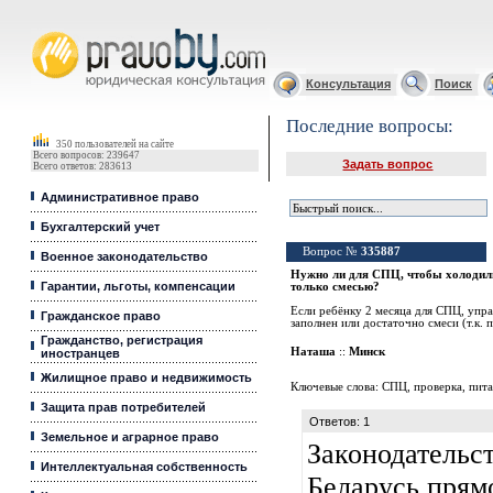
Юридические услуги, Закон, Консультация
Консультация
Поиск
Последние вопросы:
350 пользователей на сайте
Всего вопросов: 239647
Задать вопрос
Всего ответов: 283613
Административное право
Бухгалтерский учет
Вопрос №
335887
Военное законодательство
Нужно ли для СПЦ, чтобы холодиль
Гарантии, льготы, компенсации
только смесью?
Если ребёнку 2 месяца для СПЦ, упр
Гражданское право
заполнен или достаточно смеси (т.к. п
Гражданство, регистрация
Наташа
::
Минск
иностранцев
Жилищное право и недвижимость
Ключевые слова:
СПЦ
,
проверка
,
пит
Защита прав потребителей
Ответов: 1
Земельное и аграрное право
Законодательс
Интеллектуальная собственность
Беларусь прям