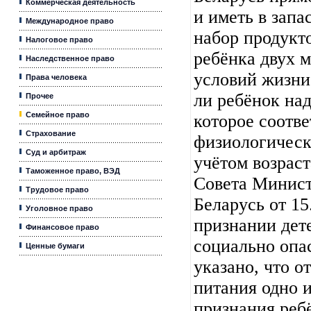
Коммерческая деятельность
и иметь в запа
Международное право
набор продукт
Налоговое право
ребёнка двух 
Наследственное право
условий жизни
Права человека
ли ребёнок на
Прочее
Семейное право
которое соотве
Страхование
физиологическ
Суд и арбитраж
учётом возрас
Таможенное право, ВЭД
Совета Минист
Трудовое право
Беларусь от 1
Уголовное право
признании дет
Финансовое право
социально опа
Ценные бумаги
указано, что о
питания одно 
признания реб