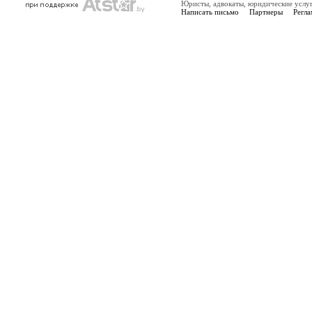
Юристы, адвокаты, юридические услу
Написать письмо
Партнеры
Регла