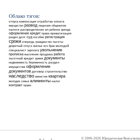
Облако тэгов:
отпуск
отработка
оплата
компенсация
развод
общежитие
имущество
лицензия
налоги
распределение
ип
ребенок
аренда
оформление
кредит
приватизация
права
суд
регистрация
долг
раздел
пособие
сроки
очередь
льготы
гражданство
жилье
молодой
декретный отпуск
иск
брак
увольнение
специалист
зарплата
прописка
работа
выселение
продажа
документы
льготный кредит
армия
недвижимость
раздел
беременность
оформление
имущества
документов
договор
строительство
наследство
квартира
амнистия
алименты
налог
молодая семья
контракт
право
© 2006-2026 Юридическая Консульта