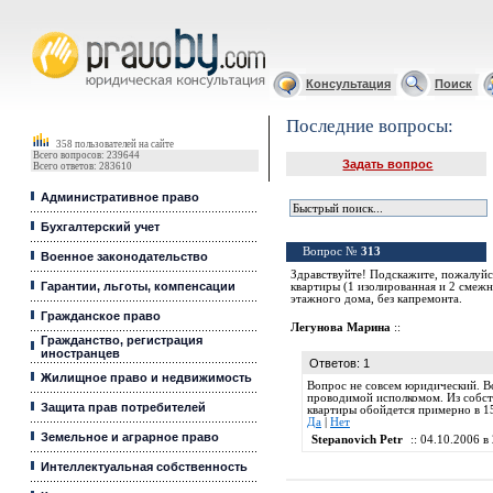
Юридические услуги, Закон, Консультация
Консультация
Поиск
Последние вопросы:
358 пользователей на сайте
Всего вопросов: 239644
Задать вопрос
Всего ответов: 283610
Административное право
Бухгалтерский учет
Вопрос №
313
Военное законодательство
Здравствуйте! Подскажите, пожалуйст
Гарантии, льготы, компенсации
квартиры (1 изолированная и 2 смежн
этажного дома, без капремонта.
Гражданское право
Легунова Марина
::
Гражданство, регистрация
иностранцев
Ответов: 1
Жилищное право и недвижимость
Вопрос не совсем юридический. В
проводимой исполкомом. Из собств
Защита прав потребителей
квартиры обойдется примерно в 15
Да
|
Нет
Земельное и аграрное право
Stepanovich Petr
:: 04.10.2006 в 
Интеллектуальная собственность