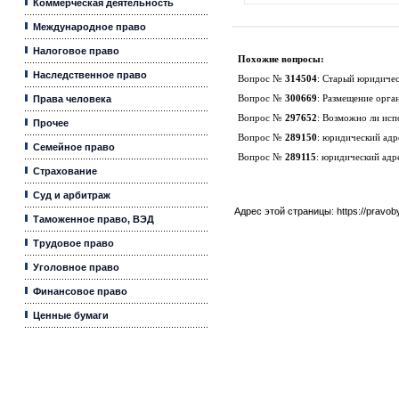
Коммерческая деятельность
Международное право
Налоговое право
Похожие вопросы:
Наследственное право
Вопрос №
314504
:
Старый юридическ
Права человека
Вопрос №
300669
:
Размещение орган
Вопрос №
297652
:
Возможно ли испо
Прочее
Вопрос №
289150
:
юридический адре
Семейное право
Вопрос №
289115
:
юридический адре
Страхование
Суд и арбитраж
Адрес этой страницы:
https://pravo
Таможенное право, ВЭД
Трудовое право
Уголовное право
Финансовое право
Ценные бумаги