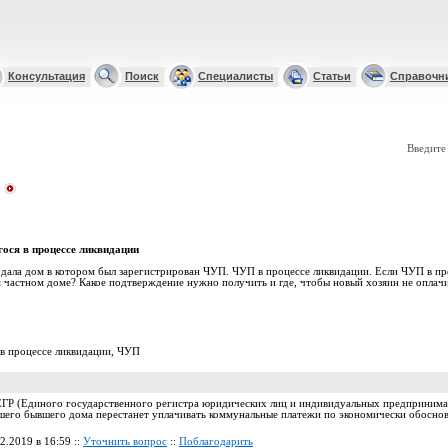
Консультация
Поиск
Специалисты
Статьи
Справочн
Введите
ося в процессе ликвидации
одала дом в котором был зарегистрирован ЧУП. ЧУП в процессе ликвидации. Если ЧУП в пр
м частном доме? Какое подтверждение нужно получить и где, чтобы новый хозяин не оплачи
в процессе ликвидации
,
ЧУП
ЕГР (Единого государственного регистра юридических лиц и индивидуальных предпринима
шего бывшего дома перестанет уплачивать коммунальные платежи по экономически обоснов
12.2019 в 16:59 ::
Уточнить вопрос
::
Поблагодарить