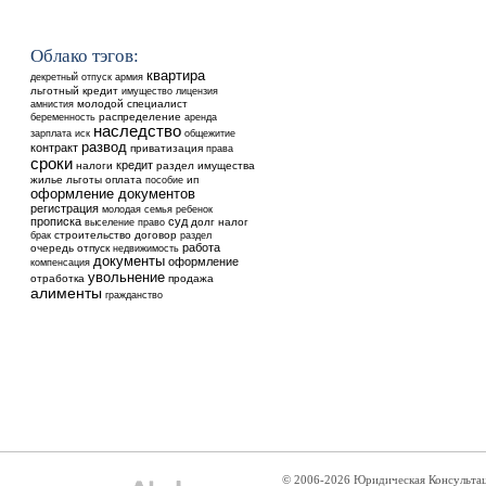
Облако тэгов:
квартира
декретный отпуск
армия
льготный кредит
имущество
лицензия
молодой специалист
амнистия
распределение
аренда
беременность
наследство
общежитие
зарплата
иск
развод
контракт
приватизация
права
сроки
кредит
налоги
раздел имущества
жилье
льготы
оплата
ип
пособие
оформление документов
регистрация
ребенок
молодая семья
прописка
суд
выселение
долг
налог
право
строительство
договор
брак
раздел
работа
очередь
отпуск
недвижимость
документы
оформление
компенсация
увольнение
отработка
продажа
алименты
гражданство
© 2006-2026 Юридическая Консульта