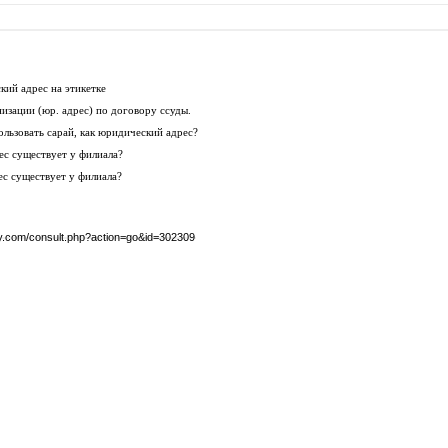
ий адрес на этикетке
изации (юр. адрес) по договору ссуды.
льзовать сарай, как юридический адрес?
с существует у филиала?
с существует у филиала?
by.com/consult.php?action=go&id=302309