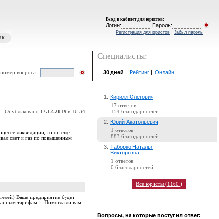
Вход в кабинет для юристов
:
Логин:
Пароль:
|
Регистрация для юристов
Забыл пароль
ик
Специалисты:
30 дней
|
Рейтинг
|
Онлайн
 номер вопроса:
1.
Кирилл Олегович
17 ответов
Опубликовано
17.12.2019
в 16:34
154 благодарностей
2.
Юрий Анатольевич
1 ответов
оцессе ликвидации, то он ещё
883 благодарностей
вал свет и газ по повышенным
3.
Таборко Наталья
Викторовна
1 ответов
0 благодарностей
Все юристы (1160 )
телей) Ваше предприятие будет
анным тарифам. :: Помогла ли вам
Вопросы, на которые поступил ответ: