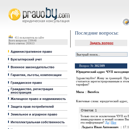
Юридические услуги, Закон, Консультация
Последние вопросы:
451 пользователь на сайте
Всего вопросов: 239648
Задать вопрос
Всего ответов: 283613
Административное право
Бухгалтерский учет
Вопрос №
302309
Военное законодательство
Юридический адрес ЧУП находящег
Гарантии, льготы, компенсации
Здравствуйте! Живу за границей. Пр
считается зарегистрированным в это
Гражданское право
тарифам?
Гражданство, регистрация
Мила
::
Витебск
иностранцев
Жилищное право и недвижимость
Ключевые слова:
юридический адрес
,
Защита прав потребителей
Ответов: 1
Земельное и аграрное право
Только после исключения ЧУП из 
ликвидировано и новый хозяин Ва
Интеллектуальная собственность
эта информация?
Да
|
Нет
Ладыга Иван Антонович
:: 17.