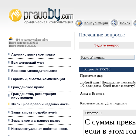
Юридические услуги, Закон, Консультация
Консультация
Поиск
Последние вопросы:
480 пользователей на сайте
Всего вопросов: 239656
Задать вопрос
Всего ответов: 283620
Административное право
Бухгалтерский учет
Вопрос №
275768
Военное законодательство
Принять в дар
Гарантии, льготы, компенсации
Добрый день! Подскажите, пожалуйст
1/2 доли дома. Какой налог я оплачу
Гражданское право
Гражданство, регистрация
Анна
::
Борисов
иностранцев
Ключевые слова:
Дом
,
подарить
Жилищное право и недвижимость
Защита прав потребителей
Ответов: 1
С суммы превы
Земельное и аграрное право
если в этом го
Интеллектуальная собственность