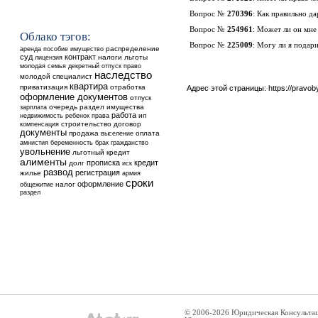
Вопрос №
270396
:
Как правильно да
Вопрос №
254961
:
Может ли он мне 
Облако тэгов:
Вопрос №
225009
:
Могу ли я подари
аренда
распределение
пособие
имущество
суд
контракт
налоги
льготы
лицензия
молодая семья
декретный отпуск
право
наследство
молодой специалист
квартира
приватизация
отработка
Адрес этой страницы:
https://pravo
оформление документов
отпуск
очередь
раздел имущества
зарплата
работа
недвижимость
ребенок
ип
права
строительство
договор
компенсация
документы
продажа
выселение
оплата
амнистия
беременность
брак
гражданство
увольнение
льготный кредит
алименты
прописка
кредит
долг
иск
развод
регистрация
жилье
армия
сроки
оформление
общежитие
налог
раздел
© 2006-2026 Юридическая Консульта