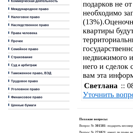
Коммерческая деятельность
подарков не от
Международное право
необходимо за
Налоговое право
(13%).Оценочн
Наследственное право
квартиры буду
Права человека
территориальн
Прочее
государственн
Семейное право
недвижимого и
Страхование
него и сделок 
Суд и арбитраж
вам эта инфор
Таможенное право, ВЭД
Трудовое право
Светлана
:: 0
Уголовное право
Уточнить вопр
Финансовое право
Ценные бумаги
Похожие вопросы:
Вопрос №
301581
:
подарить несове
Вопрос №
271821
:
имеет ли право м