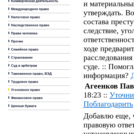
Коммерческая деятельность
и материальны
Международное право
утверждать. В
Налоговое право
состава престу
Наследственное право
следствие, уго
Права человека
ответственност
Прочее
ходе предвари
Семейное право
расследования 
Страхование
суде. :: Помогл
Суд и арбитраж
информация?
Таможенное право, ВЭД
Трудовое право
Агеенков Пав
Уголовное право
18:23 ::
Уточни
Финансовое право
Поблагодарить
Ценные бумаги
Добавлю еще, 
правовую отве
установленных