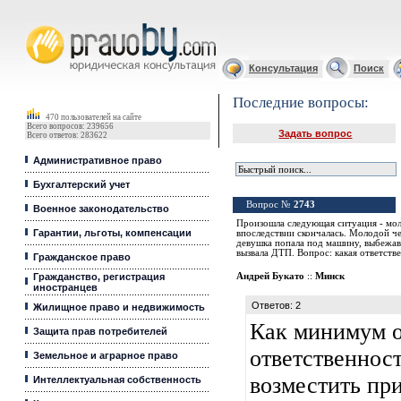
Юридические услуги, Закон, Консультация
Консультация
Поиск
Последние вопросы:
470 пользователей на сайте
Всего вопросов: 239656
Задать вопрос
Всего ответов: 283622
Административное право
Бухгалтерский учет
Вопрос №
2743
Военное законодательство
Произошла следующая ситуация - мол
Гарантии, льготы, компенсации
впоследствии скончалась. Молодой че
девушка попала под машину, выбежав 
вызвала ДТП. Вопрос: какая ответств
Гражданское право
Гражданство, регистрация
Андрей Букато
::
Минск
иностранцев
Ответов: 2
Жилищное право и недвижимость
Как минимум о
Защита прав потребителей
ответственнос
Земельное и аграрное право
возместить пр
Интеллектуальная собственность