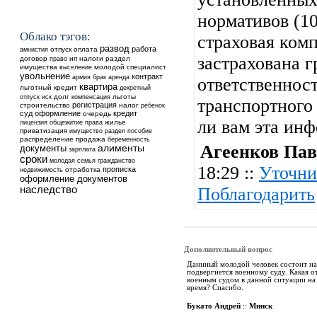
нормативов (10
Облако тэгов:
страховая комп
развод
работа
отпуск
оплата
амнистия
застрахована 
договор
ип
налоги
раздел
право
имущества
выселение
молодой специалист
увольнение
контракт
аренда
армия
брак
ответственнос
квартира
льготный кредит
декретный
долг
льготы
отпуск
иск
компенсация
транспортного 
регистрация
строительство
налог
ребенок
суд
оформление
кредит
очередь
ли вам эта ин
общежитие
жилье
лицензия
права
приватизация
имущество
раздел
пособие
распределение
продажа
беременность
Агеенков Пав
алименты
документы
зарплата
сроки
молодая семья
гражданство
18:29 ::
Уточни
прописка
недвижимость
отработка
оформление документов
наследство
Поблагодарить
Дополнительный вопрос
Даннный молодой человек состоит на
подвергнется военному суду. Какая 
военным судом в данной ситуации на
время? Спасибо.
Букато Андрей
::
Минск