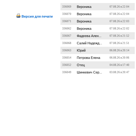
Вероника
336069
07.08.26 в 22:04
Вероника
336070
07.08.26 в 22:04
Версия для печати
Вероника
336071
07.08.26 в 22:03
Вероника
336062
07.08.26 в 22:02
Фадеева Ален...
336067
07.08.26 в 21:52
Салий Надежд...
336068
07.08.26 в 21:51
Юрий
336063
06.08.26 в 20:14
Петрова Елена
336054
06.08.26 в 20:06
Отец
336052
04.08.26 в 17:40
Шинкевич Сер...
336049
03.08.26 в 20:47