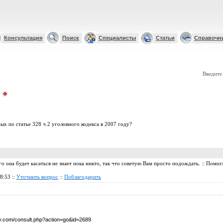
Консультация
Поиск
Специалисты
Статьи
Справочн
Введите
х по статье 328 ч.2 уголовного кодекса в 2007 году?
го она будет касаться не знает пока никто, так что советую Вам просто подождать. :: Помо
8:53 ::
Уточнить вопрос
::
Поблагодарить
by.com/consult.php?action=go&id=2689