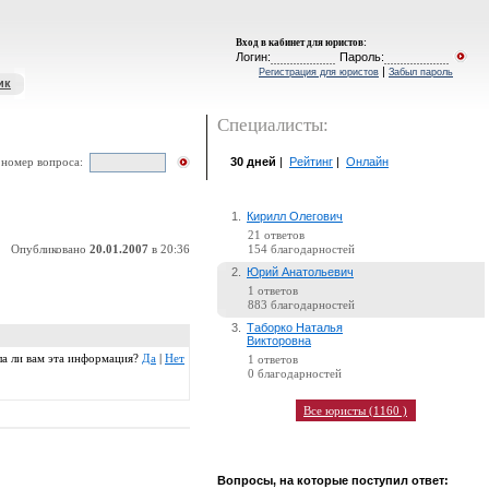
Вход в кабинет для юристов
:
Логин:
Пароль:
|
Регистрация для юристов
Забыл пароль
ик
Специалисты:
30 дней
|
Рейтинг
|
Онлайн
 номер вопроса:
1.
Кирилл Олегович
21 ответов
Опубликовано
20.01.2007
в 20:36
154 благодарностей
2.
Юрий Анатольевич
1 ответов
883 благодарностей
3.
Таборко Наталья
Викторовна
гла ли вам эта информация?
Да
|
Нет
1 ответов
0 благодарностей
Все юристы (1160 )
Вопросы, на которые поступил ответ: