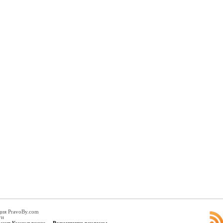
ция PravoBy.com
ги