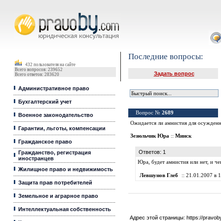
Юридические услуги, Закон, Консультация
Последние вопросы:
432 пользователя на сайте
Всего вопросов: 239652
Задать вопрос
Всего ответов: 283620
Административное право
Бухгалтерский учет
Вопрос №
2689
Военное законодательство
Ожидается ли амнистия для осужденны
Гарантии, льготы, компенсации
Зезюльчик Юра
::
Минск
Гражданское право
Ответов: 1
Гражданство, регистрация
иностранцев
Юра, будет амнистия или нет, и че
Жилищное право и недвижимость
Левшунов Глеб
:: 21.01.2007 в 1
Защита прав потребителей
Земельное и аграрное право
Интеллектуальная собственность
Адрес этой страницы:
https://pravo