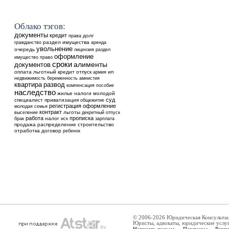
Облако тэгов:
документы
кредит
долг
права
раздел имущества
аренда
гражданство
увольнение
очередь
лицензия
раздел
оформление
имущество
право
сроки
документов
алименты
оплата
льготный кредит
отпуск
ип
армия
недвижимость
беременность
амнистия
квартира
развод
компенсация
пособие
наследство
жилье
налоги
молодой
суд
специалист
приватизация
общежитие
регистрация
оформление
молодая семья
контракт
выселение
льготы
декретный отпуск
работа
прописка
налог
брак
иск
зарплата
продажа
распределение
строительство
отработка
договор
ребенок
© 2006-2026 Юридическая Консульта
Юристы, адвокаты, юридические услу