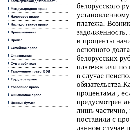
Коммерческая деятельность
белорусского руб
Международное право
установленному
Налоговое право
платежа. Возни
Наследственное право
задолженность, 
Права человека
и проценты нач
Прочее
основного долг
Семейное право
Страхование
белорусских руб
Суд и арбитраж
платежа или по 
Таможенное право, ВЭД
в случае неисп
Трудовое право
обязательства.К
Уголовное право
процентами , ес
Финансовое право
предусмотрен ав
Ценные бумаги
лишь частично,
поставили с про
данном случае п