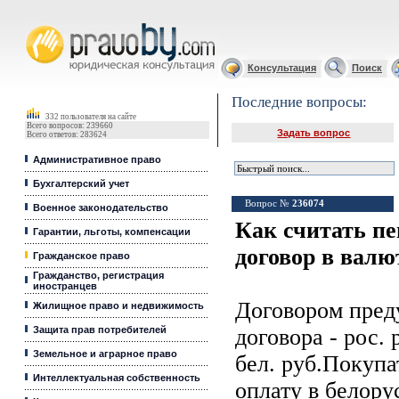
Юридические услуги, Закон, Консультация
Консультация
Поиск
Последние вопросы:
332 пользователя на сайте
Всего вопросов: 239660
Задать вопрос
Всего ответов: 283624
Административное право
Бухгалтерский учет
Вопрос №
236074
Военное законодательство
Как считать пе
Гарантии, льготы, компенсации
договор в валю
Гражданское право
Гражданство, регистрация
иностранцев
Договором пред
Жилищное право и недвижимость
Защита прав потребителей
договора - рос. 
Земельное и аграрное право
бел. руб.Покупа
Интеллектуальная собственность
оплату в белору