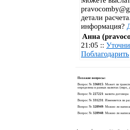
Можете выслат
pravocomby@gm
детали расчета
информация?
Анна (pravoc
21:05 ::
Уточни
Поблагодарить
Похожие вопросы:
Вопрос №
336015
:
Может ли трансп
определена в разных валютах (евро,
Вопрос №
227221
:
валюта договора
Вопрос №
331231
:
Изменяется ли ра
Вопрос №
328949
:
Можно ли написат
Вопрос №
328948
:
Можно ли написат