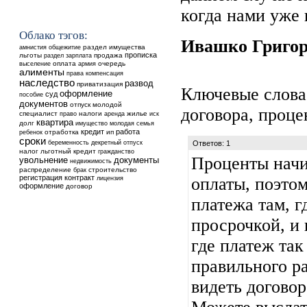
когда нами уже 
Облако тэгов:
Ивашко Григо
общежитие
раздел имущества
амнистия
прописка
льготы
продажа
раздел
зарплата
выселение
оплата
очередь
армия
алименты
права
компенсация
наследство
развод
приватизация
Ключевые слова
оформление
суд
пособие
документов
отпуск
молодой
договора
,
проце
специалист
налоги
аренда
жилье
право
иск
квартира
долг
имущество
молодая семья
кредит
работа
ребенок
отработка
ип
сроки
беременность
декретный отпуск
Ответов: 1
налог
льготный кредит
гражданство
Проценты начи
увольнение
документы
недвижимость
распределение
строительство
брак
регистрация
контракт
оплаты, поэтом
лицензия
оформление
договор
платежа там, г
просрочкой, и 
где платеж так
правильного р
видеть догово