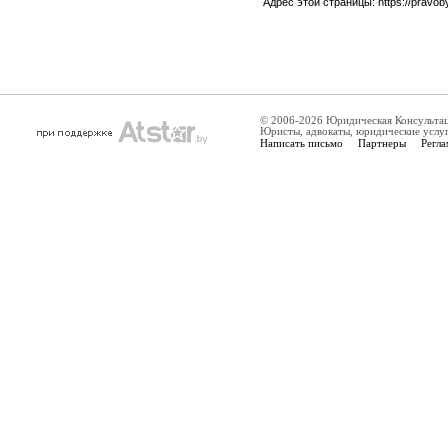
Адрес этой страницы:
https://pravo
© 2006-2026 Юридическая Консульта
Юристы, адвокаты, юридические услу
Написать письмо
Партнеры
Регла