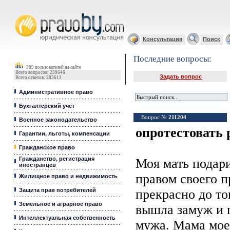
Юридические услуги, Закон, Консультация
Консультация
Поиск
Последние вопросы:
389 пользователей на сайте
Всего вопросов: 239646
Задать вопрос
Всего ответов: 283613
Административное право
Бухгалтерский учет
Вопрос №
211204
Военное законодательство
опротестовать 
Гарантии, льготы, компенсации
Гражданское право
Гражданство, регистрация
Моя мать подари
иностранцев
правом своего 
Жилищное право и недвижимость
Защита прав потребителей
прекрасно до то
Земельное и аграрное право
вышла замуж и 
Интеллектуальная собственность
мужа. Мама мое