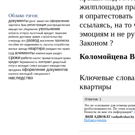
жилплощади пра
я опратестовать
Облако тэгов:
документы
оформление
долг
амнистия
ссылаясь, на то
регистрация
распределение
зарплата
брак
увольнение
общежитие
имущество
эмоциям и не ру
оплата
отпуск
льготный кредит
лицензия
ребенок
договор
строительство
армия
развод
прописка
Законом ?
очередь
выселение
иск
ип
недвижимость
льготы
отработка
пособие
квартира
жилье
аренда
гражданство
право
алименты
суд
компенсация
раздел
Коломойцева 
сроки
работа
налог
приватизация
права
кредит
контракт
беременность
декретный
раздел имущества
отпуск
молодая семья
оформление документов
продажа
налоги
молодой специалист
Ключевые слова
наследство
квартиры
Ответов: 1
Это не основание для отмены реше
необоснованности. По этим основа
Помогла ли вам эта информация?
ВАШ АДВОКАТ vashadvokat.by
Поблагодарить