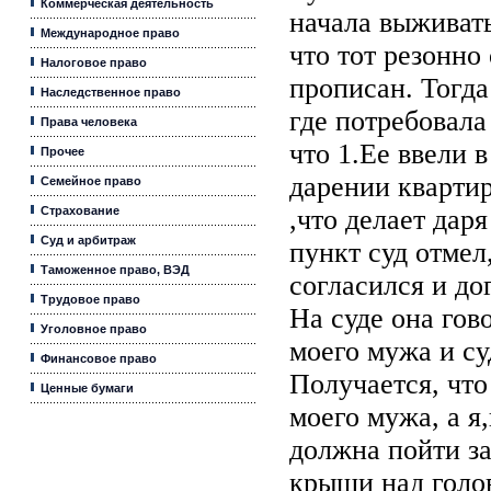
Коммерческая деятельность
начала выживать
Международное право
что тот резонно 
Налоговое право
прописан. Тогда
Наследственное право
где потребовала
Права человека
что 1.Ее ввели 
Прочее
дарении кварти
Семейное право
Страхование
,что делает дар
Суд и арбитраж
пункт суд отмел
Таможенное право, ВЭД
согласился и до
Трудовое право
На суде она гов
Уголовное право
моего мужа и су
Финансовое право
Получается, что
Ценные бумаги
моего мужа, а я
должна пойти за 
крыши над голов