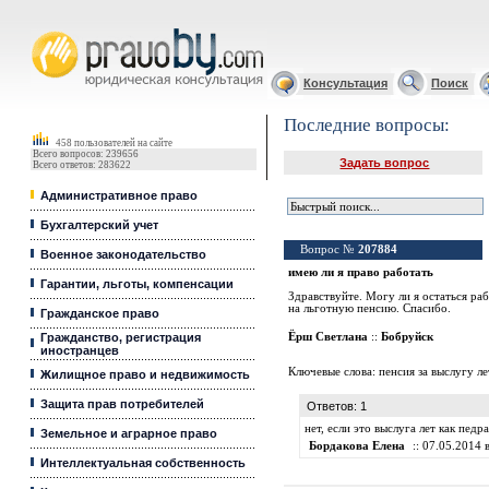
Юридические услуги, Закон, Консультация
Консультация
Поиск
Последние вопросы:
458 пользователей на сайте
Всего вопросов: 239656
Задать вопрос
Всего ответов: 283622
Административное право
Бухгалтерский учет
Вопрос №
207884
Военное законодательство
имею ли я право работать
Гарантии, льготы, компенсации
Здравствуйте. Могу ли я остаться ра
на льготную пенсию. Спасибо.
Гражданское право
Гражданство, регистрация
Ёрш Светлана
::
Бобруйск
иностранцев
Ключевые слова:
пенсия за выслугу ле
Жилищное право и недвижимость
Защита прав потребителей
Ответов: 1
нет, если это выслуга лет как пед
Земельное и аграрное право
Бордакова Елена
:: 07.05.2014 в
Интеллектуальная собственность