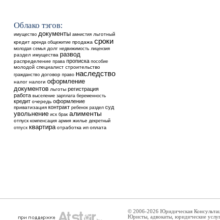
Облако тэгов:
документы
льготный
имущество
амнистия
сроки
кредит
аренда
общежитие
продажа
долг
недвижимость
молодая семья
лицензия
развод
раздел имущества
прописка
распределение
права
пособие
молодой специалист
строительство
наследство
договор
гражданство
право
оформление
налог
налоги
документов
регистрация
льготы
работа
выселение
зарплата
беременность
кредит
оформление
очередь
контракт
суд
приватизация
ребенок
раздел
увольнение
алименты
иск
брак
отпуск
жилье
компенсация
армия
декретный
квартира
отработка
ип
оплата
отпуск
© 2006-2026 Юридическая Консульта
Юристы, адвокаты, юридические услу