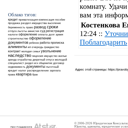
комнату. Удачи
вам эта инфор
Облако тэгов:
кредит
приватизация
компенсация
пособие
Костенкова Е
продажа
раздел имущества
выселение
сроки
развод
беременность
право
суд
регистрация
отпуск
льготы
12:24 ::
Уточни
амнистия
оформление
налоги
оплата
долг
армия
оформление
строительство
Поблагодарить
документов
работа
прописка
ребенок
алименты
ип
очередь
гражданство
увольнение
контракт
молодая семья
наследство
жилье
лицензия
имущество
аренда
отработка
молодой
декретный отпуск
специалист
общежитие
договор
раздел
иск
документы
недвижимость
льготный
Адрес этой страницы:
https://pravo
кредит
налог
распределение
зарплата
квартира
права
брак
© 2006-2026 Юридическая Консульта
Юристы, адвокаты, юридические услу