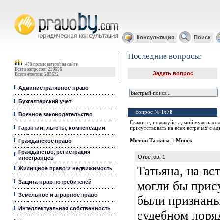
Юридические услуги, Закон, Консультация
Консультация
Поиск
Последние вопросы:
458 пользователей на сайте
Всего вопросов: 239656
Задать вопрос
Всего ответов: 283622
Административное право
Бухгалтерский учет
Вопрос №
1678
Военное законодательство
Скажите, пожалуйста, мой муж наход
Гарантии, льготы, компенсации
присутствовать на всеx встречах с а
Гражданское право
Молош Татьяна
::
Минск
Гражданство, регистрация
Ответов: 1
иностранцев
Татьяна, на вс
Жилищное право и недвижимость
Защита прав потребителей
могли бы прису
Земельное и аграрное право
были признаны
Интеллектуальная собственность
судебном поряд