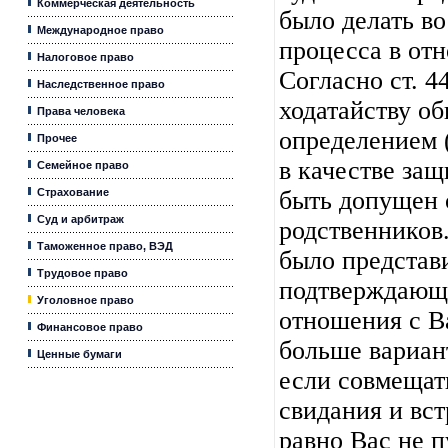
Коммерческая деятельность
было делать во
Международное право
процесса в от
Налоговое право
Согласно ст. 
Наследственное право
ходатайству о
Права человека
определением 
Прочее
в качестве защ
Семейное право
Страхование
быть допущен 
Суд и арбитраж
родственников
Таможенное право, ВЭД
было представ
Трудовое право
подтверждающ
Уголовное право
отношения с 
Финансовое право
больше вариант
Ценные бумаги
если совмещат
свидания и вст
равно Вас не п