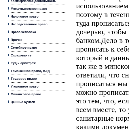
Коммерческая деятельность
использованием 
Международное право
поэтому в течен
Налоговое право
туда прописатьс
Наследственное право
дочерью, чтобы 
Права человека
банком.Дело в т
Прочее
прописать к себ
Семейное право
Страхование
который в данн
Суд и арбитраж
так же в минско
Таможенное право, ВЭД
ответили, что с
Трудовое право
прописаться мы 
Уголовное право
можно прописат
Финансовое право
это тем, что, е
Ценные бумаги
всем вместе, то
санитарные норм
какими докумен