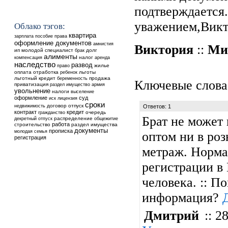
подтверждается
уважением,Викт
Облако тэгов:
квартира
зарплата
пособие
права
оформление документов
амнистия
Виктория
::
Ми
ип
молодой специалист
долг
брак
алименты
налог
аренда
компенсация
наследство
развод
жилье
право
оплата
отработка
ребенок
льготы
льготный кредит
продажа
беременность
Ключевые слова
приватизация
раздел
имущество
армия
увольнение
налоги
выселение
оформление
суд
иск
лицензия
сроки
недвижимость
договор
отпуск
Ответов: 1
контракт
кредит
очередь
гражданство
Брат не может 
распределение
общежитие
декретный отпуск
работа
строительство
раздел имущества
документы
прописка
молодая семья
оптом ни в роз
регистрация
метраж. Норма
регистрации в 
человека. :: П
информация?
Дмитрий
:: 28