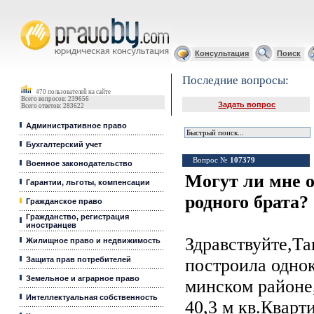
Юридические услуги, Закон, Консультация
Консультация
Поиск
Последние вопросы:
470 пользователей на сайте
Всего вопросов: 239656
Задать вопрос
Всего ответов: 283622
Административное право
Бухгалтерский учет
Вопрос №
107379
Военное законодательство
Могут ли мне о
Гарантии, льготы, компенсации
родного брата?
Гражданское право
Гражданство, регистрация
иностранцев
Здравствуйте,Та
Жилищное право и недвижимость
Защита прав потребителей
построила одно
Земельное и аграрное право
минском районе
Интеллектуальная собственность
40,3 м кв.Кварт