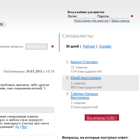
Вход в кабинет для юристов
:
Логин:
Пароль:
|
Регистрация для юристов
Забыл пароль
ик
Специалисты:
30 дней
|
Рейтинг
|
Онлайн
 номер вопроса:
1.
Кирилл Олегович
22 ответов
Опубликовано
20.01.2011
в 18:16
154 благодарностей
2.
Юрий Анатольевич
1 ответов
требовать выплаты, либо другие
883 благодарностей
няя, сын совершеннолетний, 1
3.
Таборко Наталья
Викторовна
1 ответов
0 благодарностей
нным генеральным планом
Все юристы (1160 )
рос в любом слуае курирует
о земельного участка при сносе
нформация?
Да
|
Нет
Вопросы, на которые поступил ответ: