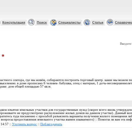
Консультация
Поиск
Специалисты
Статьи
Справочн
Введите
частного сектора, где мы живём, собираются построить торговый центр. какие мы можем по
ыселению. в доме прописано 6 человек- бабушка, отец с матерью, 1 дочь-несовершеннолет
браке. дом общей площадью 57 кв.м.
дком изъятия земельных участков для государственных нужд (скорее всего вновь утвержде
 проживаете не предусмотрено расположение жилых домов на данном участке). Данный воп
ратитесь туда письменно с просьбой разъяснить варианты получения жилого помещения либ
т вопросы предоставления земельного участка взамен изымаемого) :: Помогла ли вам эта и
 14:57 ::
Уточнить вопрос
::
Поблагодарить