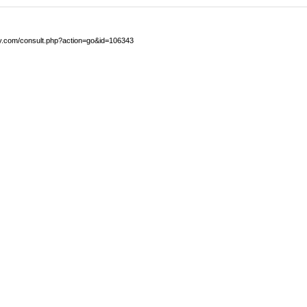
by.com/consult.php?action=go&id=106343