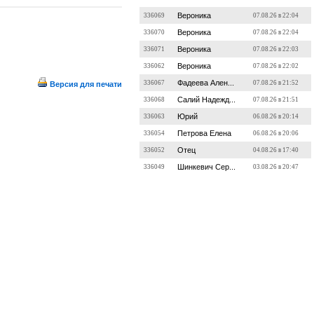
Вероника
336069
07.08.26 в 22:04
Вероника
336070
07.08.26 в 22:04
Вероника
336071
07.08.26 в 22:03
Вероника
336062
07.08.26 в 22:02
Фадеева Ален...
336067
07.08.26 в 21:52
Версия для печати
Салий Надежд...
336068
07.08.26 в 21:51
Юрий
336063
06.08.26 в 20:14
Петрова Елена
336054
06.08.26 в 20:06
Отец
336052
04.08.26 в 17:40
Шинкевич Сер...
336049
03.08.26 в 20:47