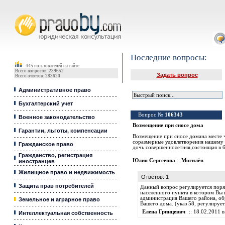
Юридические услуги, Закон, Консультация
Последние вопросы:
445 пользователей на сайте
Всего вопросов: 239652
Задать вопрос
Всего ответов: 283620
Административное право
Бухгалтерский учет
Вопрос №
106343
Военное законодательство
Возмещение при сносе дома
Гарантии, льготы, компенсации
Возмещение при сносе домана месте 
соразмерные удовлетворения нашему в
Гражданское право
дочь совершеннолетняя,состоящая в 
Гражданство, регистрация
Юлия Сергеевна
::
Могилёв
иностранцев
Жилищное право и недвижимость
Ответов: 1
Защита прав потребителей
Данный вопрос регулируется поря
населенного пункта в котором Вы
администрация Вашего района, об
Земельное и аграрное право
Вашего дома. (указ 58, регулируе
Елена Гринцевич
:: 18.02.2011 в
Интеллектуальная собственность