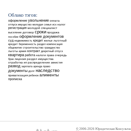
Облако тэгов:
увольнение
оформление
оплата
отпуск
налог
имущество
молодая семья
иск
регистрация
молодой специалист
сроки
выселение
договор
продажа
оформление документов
пособие
суд
кредит
недвижимость
жилье
льготный
кредит
беременность
раздел
компенсация
общежитие
строительство
гражданство
контракт
льготы
армия
декретный отпуск
квартира
работа
налоги
очередь
права
раздел имущества
брак
лицензия
отработка
ип
распределение
амнистия
развод
аренда
зарплата
право
наследство
документы
долг
алименты
приватизация
ребенок
прописка
© 2006-2026 Юридическая Консульта