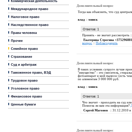
Коммерческая деятельность
Дополнительный вопрос
Международное право
Тогда как объяснить, что суд централ
Налоговое право
влад
::
минск
Наследственное право
Ответов: 1
Права человека
Принять - не значит рассмотреть 
Екатерина Строгина +37529688
Прочее
вопрос
::
Поблагодарить
Семейное право
Страхование
Дополнительный вопрос
Суд и арбитраж
В таких условиях супруге лучше прих
Таможенное право, ВЭД
"имущество" - это смеситель, стирал
фотоаппарат и мой пылесос (есть чек
по алиментам 3 000 000 руб.
Трудовое право
влад
::
минск
Уголовное право
Финансовое право
Ответов: 1
Что значит - приходить на суд или
Ценные бумаги
Помогла ли вам эта информация?
Сергей Магонов
:: 31.12.2010 в 
Дополнительный вопрос