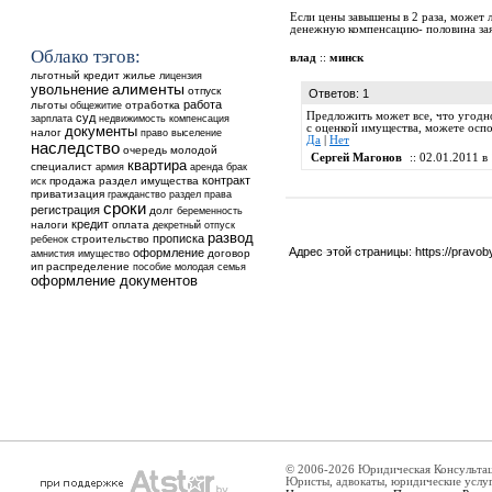
Если цены завышены в 2 раза, может 
денежную компенсацию- половина за
Облако тэгов:
влад
::
минск
льготный кредит
жилье
лицензия
увольнение
алименты
отпуск
Ответов: 1
работа
льготы
общежитие
отработка
Предложить может все, что угодно
суд
недвижимость
зарплата
компенсация
с оценкой имущества, можете оспор
документы
налог
выселение
право
Да
|
Нет
наследство
очередь
молодой
Сергей Магонов
:: 02.01.2011 в 
квартира
специалист
аренда
армия
брак
контракт
продажа
раздел имущества
иск
приватизация
гражданство
раздел
права
сроки
регистрация
долг
беременность
кредит
налоги
оплата
декретный отпуск
развод
прописка
ребенок
строительство
Адрес этой страницы:
https://pravo
оформление
договор
амнистия
имущество
ип
распределение
пособие
молодая семья
оформление документов
© 2006-2026 Юридическая Консульта
Юристы, адвокаты, юридические услу