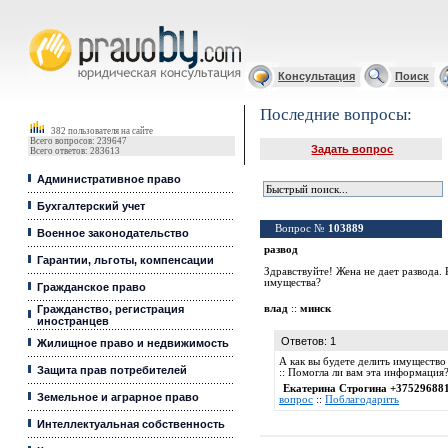
Юридические услуги, Закон, Консультация
Консультация
Поиск
Последние вопросы:
382 пользователя на сайте
Всего вопросов: 239647
Задать вопрос
Всего ответов: 283613
Административное право
Бухгалтерский учет
Вопрос №
103889
Военное законодательство
развод
Гарантии, льготы, компенсации
Здравствуйте! Жена не дает развода. 
имущества?
Гражданское право
Гражданство, регистрация
влад
::
минск
иностранцев
Ответов: 1
Жилищное право и недвижимость
А как вы будете делить имущество 
Защита прав потребителей
:: Помогла ли вам эта информация
Екатерина Строгина +37529688
Земельное и аграрное право
вопрос
::
Поблагодарить
Интеллектуальная собственность