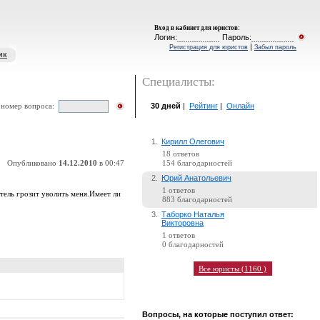
Вход в кабинет для юристов
:
Логин:
Пароль:
|
Регистрация для юристов
Забыл пароль
ик
Специалисты:
30 дней
|
Рейтинг
|
Онлайн
 номер вопроса:
1.
Кирилл Олегович
18 ответов
Опубликовано
14.12.2010
в 00:47
154 благодарностей
2.
Юрий Анатольевич
1 ответов
тель грозит уволить меня.Имеет ли
883 благодарностей
3.
Таборко Наталья
Викторовна
1 ответов
0 благодарностей
Все юристы (1160 )
Вопросы, на которые поступил ответ: