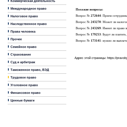
Коммерческая деятельность
Международное право
Похожие вопросы:
Вопрос №
272644
:
Прием сотрудника
Налоговое право
Вопрос №
243270
:
Может ли налогов
Наследственное право
Вопрос №
243269
:
Имеют ли право в
Права человека
Вопрос №
179253
:
Будут ли платить
Прочее
Вопрос №
173141
:
нужно ли выплачи
Семейное право
Страхование
Адрес этой страницы:
https://pravo
Суд и арбитраж
Таможенное право, ВЭД
Трудовое право
Уголовное право
Финансовое право
Ценные бумаги