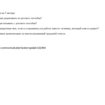
 на 3 месяца
ая удерживать из детского пособия?
ысчитывать с детского пособия?
 декретные мне, если я устраиваюсь на работу вместо человека, который ушел в декрет?
вать компенсацию за неиспользованный трудовой отпуск
by.com/consult.php?action=go&id=102484