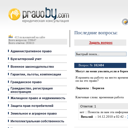
Юридические услуги, Закон, Консультация
Последние вопросы:
413 пользователей на сайте
Всего вопросов: 239647
Задать вопрос
Всего ответов: 283613
Административное право
Бухгалтерский учет
Вопрос №
102484
Военное законодательство
Могут ли меня уволить,если я бере
Гарантии, льготы, компенсации
Я принята на работу на место времен
он на это право?
Гражданское право
Гражданство, регистрация
Людмила
::
Борисов
иностранцев
Ключевые слова:
временная работа
Жилищное право и недвижимость
Защита прав потребителей
Ответов: 1
нет :: Помогла ли вам эта информ
Земельное и аграрное право
Виталий
:: 14.12.2010 в 02:42 ::
Интеллектуальная собственность