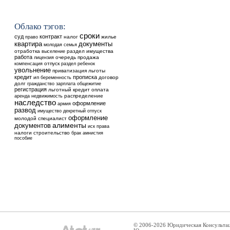
Облако тэгов:
сроки
суд
контракт
налог
жилье
право
квартира
документы
молодая семья
отработка
выселение
раздел имущества
работа
очередь
продажа
лицензия
отпуск
ребенок
компенсация
раздел
увольнение
приватизация
льготы
кредит
прописка
ип
договор
беременность
долг
общежитие
гражданство
зарплата
регистрация
льготный кредит
оплата
аренда
недвижимость
распределение
наследство
оформление
армия
развод
имущество
декретный отпуск
оформление
молодой специалист
документов
алименты
иск
права
налоги
строительство
брак
амнистия
пособие
© 2006-2026 Юридическая Консульта