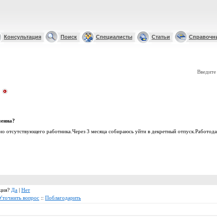
Консультация
Поиск
Специалисты
Статьи
Справочн
Введите
менна?
но отсутствующего работника.Через 3 месяца собираюсь уйти в декретный отпуск.Работода
ация?
Да
|
Нет
Уточнить вопрос
::
Поблагодарить