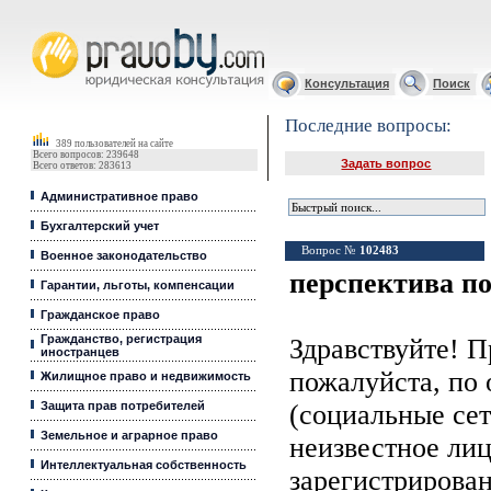
Юридические услуги, Закон, Консультация
Консультация
Поиск
Последние вопросы:
389 пользователей на сайте
Всего вопросов: 239648
Задать вопрос
Всего ответов: 283613
Административное право
Бухгалтерский учет
Вопрос №
102483
Военное законодательство
перспектива по
Гарантии, льготы, компенсации
Гражданское право
Гражданство, регистрация
Здравствуйте! П
иностранцев
пожалуйста, по
Жилищное право и недвижимость
Защита прав потребителей
(социальные се
Земельное и аграрное право
неизвестное лиц
Интеллектуальная собственность
зарегистрирован