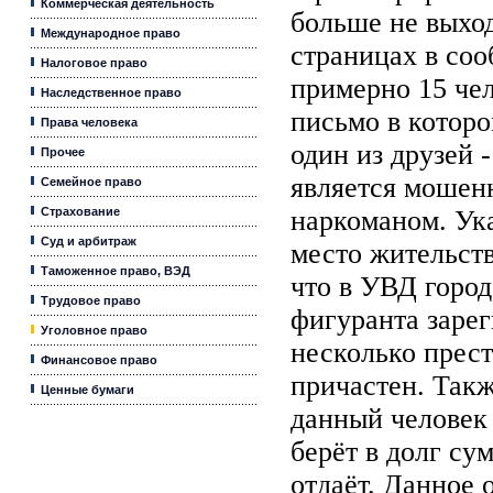
Коммерческая деятельность
больше не выхо
Международное право
страницах в со
Налоговое право
примерно 15 че
Наследственное право
письмо в которо
Права человека
один из друзей 
Прочее
является мошен
Семейное право
Страхование
наркоманом. Ук
Суд и арбитраж
место жительст
Таможенное право, ВЭД
что в УВД горо
Трудовое право
фигуранта заре
Уголовное право
несколько прес
Финансовое право
причастен. Такж
Ценные бумаги
данный человек 
берёт в долг су
отдаёт. Данное