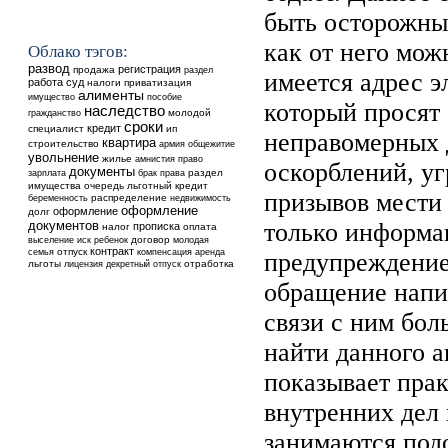
быть осторожны
как от него мож
Облако тэгов:
развод
регистрация
продажа
раздел
имеется адрес э
работа
суд
налоги
приватизация
алименты
имущество
пособие
который просят 
наследство
молодой
гражданство
сроки
кредит
специалист
ип
неправомерных 
квартира
строительство
общежитие
армия
увольнение
жилье
амнистия
право
оскорблений, уг
документы
раздел
зарплата
брак
права
имущества
очередь
льготный кредит
призывов мести 
распределение
недвижимость
беременность
оформление
оформление
долг
документов
только информа
прописка
налог
оплата
выселение
ребенок
договор
иск
молодая
контракт
отпуск
аренда
семья
компенсация
предупреждени
льготы
отработка
лицензия
декретный отпуск
обращение напи
связи с ним бол
найти данного а
показывает прак
внутренних дел
занимаются под