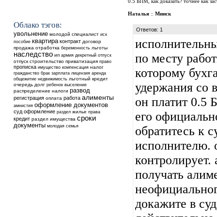
0.5 БПМ, как доказать? точнее как за
Наталья
::
Минск
Облако тэгов:
Ответов: 1
увольнение
молодой специалист
иск
исполнительны
квартира
контракт
договор
пособие
продажа
отработка
льготы
беременность
наследство
по месту рабо
ип
армия
декретный отпуск
отпуск
строительство
приватизация
право
прописка
налог
имущество
компенсация
которому бухг
аренда
гражданство
брак
зарплата
лицензия
общежитие
недвижимость
льготный кредит
удержания со в
очередь
долг
ребенок
выселение
развод
распределение
налоги
алименты
регистрация
работа
он платит 0.5 
оплата
оформление документов
амнистия
суд
оформление
жилье
раздел
права
его официальн
сроки
кредит
раздел имущества
документы
молодая семья
обратитесь к 
исполнителю. 
контролирует. 
получать алиме
неофициальног
докажите в суд