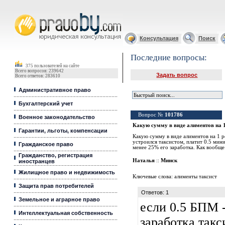
Юридические услуги, Закон, Консультация
Консультация
Поиск
Последние вопросы:
375 пользователей на сайте
Всего вопросов: 239642
Задать вопрос
Всего ответов: 283610
Административное право
Бухгалтерский учет
Вопрос №
101786
Военное законодательство
Какую сумму в виде алиментов на 1
Гарантии, льготы, компенсации
Какую сумму в виде алиментов на 1 
устроился таксистом, платит 0.5 ми
Гражданское право
менее 25% его заработка. Как вообще
Гражданство, регистрация
Наталья
::
Минск
иностранцев
Жилищное право и недвижимость
Ключевые слова:
алименты таксист
Защита прав потребителей
Ответов: 1
Земельное и аграрное право
если 0.5 БПМ 
Интеллектуальная собственность
заработка такси