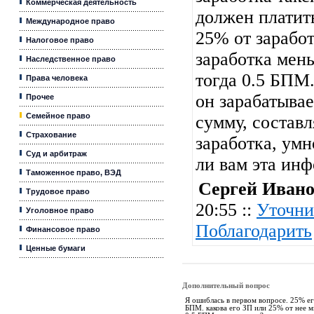
Коммерческая деятельность
должен платит
Международное право
25% от заработ
Налоговое право
заработка мен
Наследственное право
тогда 0.5 БПМ.
Права человека
он зарабатывае
Прочее
Семейное право
сумму, соста
Страхование
заработка, умн
Суд и арбитраж
ли вам эта ин
Таможенное право, ВЭД
Сергей Иван
Трудовое право
20:55 ::
Уточни
Уголовное право
Поблагодарить
Финансовое право
Ценные бумаги
Дополнительный вопрос
Я ошиблась в первом вопросе. 25% ег
БПМ. какова его ЗП или 25% от нее м