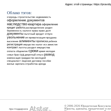
Адрес этой страницы:
https://pravo
Облако тэгов:
очередь
строительство
недвижимость
оформление документов
наследство
квартира
оформление
кредит
работа
распределение
раздел
налоги
долг
беременность
права
право
документы
льготный кредит
отпуск
увольнение
ип
приватизация
продажа
алименты
прописка
выселение
ребенок
регистрация
налог
имущество
иск
амнистия
контракт
льготы
раздел имущества
сроки
оплата
общежитие
армия
молодая
развод
суд
семья
брак
декретный отпуск
молодой
компенсация
гражданство
специалист
договор
лицензия
пособие
жилье
отработка
аренда
зарплата
© 2006-2026 Юридическая Консульта
Юристы, адвокаты, юридические услу