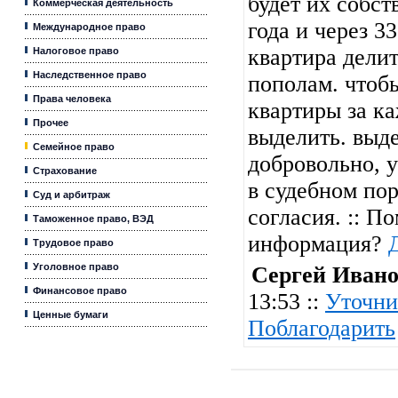
будет их собст
Коммерческая деятельность
года и через 33
Международное право
квартира дели
Налоговое право
Наследственное право
пополам. чтобы
Права человека
квартиры за к
Прочее
выделить. выд
Семейное право
добровольно, у
Страхование
в судебном пор
Суд и арбитраж
согласия. :: П
Таможенное право, ВЭД
информация?
Трудовое право
Уголовное право
Сергей Иван
Финансовое право
13:53 ::
Уточни
Ценные бумаги
Поблагодарить