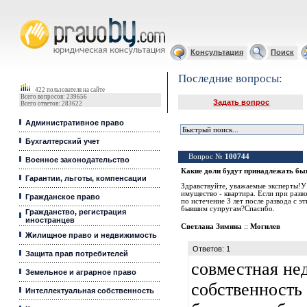
Юридические услуги, Закон, Консультация
Консультация
Поиск
Последние вопросы:
422 пользователя на сайте
Всего вопросов: 239656
Задать вопрос
Всего ответов: 283622
Административное право
Бухгалтерский учет
Вопрос №
100744
Военное законодательство
Какие доли будут принадлежать б
Гарантии, льготы, компенсации
Здравствуйте, уважаемые эксперты!У 
имущество - квартира. Если при разв
Гражданское право
по истечение 3 лет после развода с 
бывшим супругам?Спасибо.
Гражданство, регистрация
иностранцев
Светлана Зимина
::
Могилев
Жилищное право и недвижимость
Ответов: 1
Защита прав потребителей
совместная не
Земельное и аграрное право
собственность
Интеллектуальная собственность